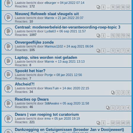
Laatste bericht door
elburger
«
04 jul 2022 07:14
Reacties:
172
1
…
9
10
11
12
Nieuws| Refoweb slaat vleugels uit
Laatste bericht door
Marnix
«
21 jan 2022 20:37
Reacties:
10
Centraal: modereerbeleid-ter-verantwoording-roep-topic 3
Laatste bericht door
Lydia63
«
06 sep 2021 11:57
Reacties:
1097
1
…
71
72
73
74
Onvergeeflijke zonde
Laatste bericht door
Marinus1102
«
24 aug 2021 06:04
Reacties:
105
1
…
5
6
7
8
Laptop, sites worden niet geladen
Laatste bericht door
Marnix
«
13 aug 2021 13:13
Reacties:
8
Spookt het hier?
Laatste bericht door
Pcrtje
«
08 jan 2021 12:56
Reacties:
7
Afscheid?!
Laatste bericht door
MoesTuin
«
14 dec 2020 22:15
Reacties:
34
1
2
3
Reacties op Dwars
Laatste bericht door
StillAwake
«
05 aug 2020 11:58
Reacties:
46
1
2
3
4
Dwars | van roeping tot curatorium
Laatste bericht door
irmo
«
05 jun 2020 19:19
Reacties:
221
1
…
12
13
14
15
Dankzegging en Getuigenissen (broeder Jan v Dooijeweert)