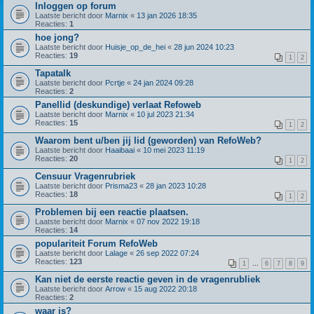
Inloggen op forum
Laatste bericht door
Marnix
«
13 jan 2026 18:35
Reacties:
1
hoe jong?
Laatste bericht door
Huisje_op_de_hei
«
28 jun 2024 10:23
Reacties:
19
1
2
Tapatalk
Laatste bericht door
Pcrtje
«
24 jan 2024 09:28
Reacties:
2
Panellid (deskundige) verlaat Refoweb
Laatste bericht door
Marnix
«
10 jul 2023 21:34
Reacties:
15
1
2
Waarom bent u/ben jij lid (geworden) van RefoWeb?
Laatste bericht door
Haaibaai
«
10 mei 2023 11:19
Reacties:
20
1
2
Censuur Vragenrubriek
Laatste bericht door
Prisma23
«
28 jan 2023 10:28
Reacties:
18
1
2
Problemen bij een reactie plaatsen.
Laatste bericht door
Marnix
«
07 nov 2022 19:18
Reacties:
14
populariteit Forum RefoWeb
Laatste bericht door
Lalage
«
26 sep 2022 07:24
Reacties:
123
1
…
6
7
8
9
Kan niet de eerste reactie geven in de vragenrubliek
Laatste bericht door
Arrow
«
15 aug 2022 20:18
Reacties:
2
waar is?