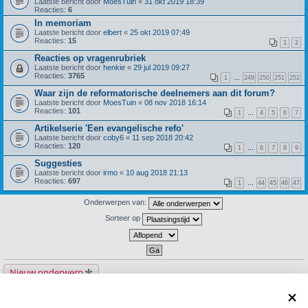
Laatste bericht door
MoesTuin
«
31 okt 2019 18:39
Reacties:
6
In memoriam
Laatste bericht door
elbert
«
25 okt 2019 07:49
Reacties:
15
1
2
Reacties op vragenrubriek
Laatste bericht door
henkie
«
29 jul 2019 09:27
Reacties:
3765
1
…
249
250
251
252
Waar zijn de reformatorische deelnemers aan dit forum?
Laatste bericht door
MoesTuin
«
08 nov 2018 16:14
Reacties:
101
1
…
4
5
6
7
Artikelserie 'Een evangelische refo'
Laatste bericht door
coby6
«
11 sep 2018 20:42
Reacties:
120
1
…
6
7
8
9
Suggesties
Laatste bericht door
irmo
«
10 aug 2018 21:13
Reacties:
697
1
…
44
45
46
47
Onderwerpen van:
Sorteer op
Nieuw onderwerp
30 onderwerpen
1
2