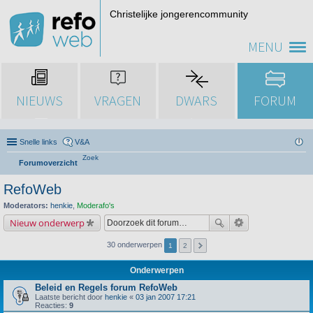
Christelijke jongerencommunity
MENU
NIEUWS
VRAGEN
DWARS
FORUM
Snelle links
V&A
Zoek
Forumoverzicht
RefoWeb
Moderators:
henkie
,
Moderafo's
Nieuw onderwerp
30 onderwerpen
1
2
Onderwerpen
Beleid en Regels forum RefoWeb
Laatste bericht door
henkie
«
03 jan 2007 17:21
Reacties:
9