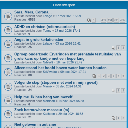
Onderwerpen
Sars, Mers, Corona...
Laatste bericht door
Lalage
«
27 mei 2026 15:59
Reacties:
6525
1
…
433
434
435
436
ADHD en christen (reformatorisch)
Laatste bericht door
Tonny
«
17 mei 2026 17:41
Reacties:
9
Angst in grote kerkdiensten
Laatste bericht door
Lalage
«
03 apr 2026 15:41
Reacties:
25
1
2
Oproep onderzoek: Ervaringen met prenatale testuitslag van
grote kans op kindje met een beperking
Laatste bericht door
NdeWit
«
18 mar 2026 21:49
Alleenstaand het hoofd boven water kunnen houden
Laatste bericht door
StillAwake
«
09 dec 2024 17:21
Reacties:
88
1
2
3
4
5
6
Volgende stap (stoppen met wiet in mijn geval).
Laatste bericht door
Marnix
«
05 dec 2024 14:31
Reacties:
24
1
2
Help me. Ik ben bang van mezelf
Laatste bericht door
Mortlach
«
14 nov 2024 05:38
Reacties:
6
Zoek betrouwbare masseur (m)
Laatste bericht door
Katlheen
«
29 okt 2024 10:53
Reacties:
21
1
2
Niet geloven in autisme