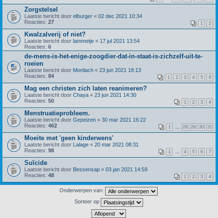
Zorgstelsel
Laatste bericht door
elburger
«
02 dec 2021 10:34
Reacties:
27
1
2
Kwalzalverij of niet?
Laatste bericht door
lammetje
«
17 jul 2021 13:54
Reacties:
6
de-mens-is-het-enige-zoogdier-dat-in-staat-is-zichzelf-uit-te-
roeien
Laatste bericht door
Mortlach
«
23 jun 2021 18:13
Reacties:
84
1
2
3
4
5
6
Mag een christen zich laten reanimeren?
Laatste bericht door
Chaya
«
23 jun 2021 14:30
Reacties:
50
1
2
3
4
Menstruatieprobleem.
Laatste bericht door
Gepeizen
«
30 mar 2021 16:22
Reacties:
462
1
…
28
29
30
31
Moeite met 'geen kinderwens'
Laatste bericht door
Lalage
«
20 mar 2021 08:31
Reacties:
98
1
…
4
5
6
7
Suïcide
Laatste bericht door
Bessensap
«
03 jan 2021 14:59
Reacties:
48
1
2
3
4
Onderwerpen van:
Sorteer op