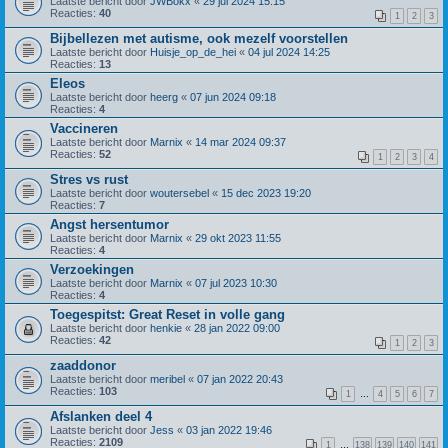
Laatste bericht door
JWBokx
«
29 jul 2024 15:15
Reacties:
40
1
2
3
Bijbellezen met autisme, ook mezelf voorstellen
Laatste bericht door
Huisje_op_de_hei
«
04 jul 2024 14:25
Reacties:
13
Eleos
Laatste bericht door
heerg
«
07 jun 2024 09:18
Reacties:
4
Vaccineren
Laatste bericht door
Marnix
«
14 mar 2024 09:37
Reacties:
52
1
2
3
4
Stres vs rust
Laatste bericht door
woutersebel
«
15 dec 2023 19:20
Reacties:
7
Angst hersentumor
Laatste bericht door
Marnix
«
29 okt 2023 11:55
Reacties:
4
Verzoekingen
Laatste bericht door
Marnix
«
07 jul 2023 10:30
Reacties:
4
Toegespitst: Great Reset in volle gang
Laatste bericht door
henkie
«
28 jan 2022 09:00
Reacties:
42
1
2
3
zaaddonor
Laatste bericht door
meribel
«
07 jan 2022 20:43
Reacties:
103
1
…
4
5
6
7
Afslanken deel 4
Laatste bericht door
Jess
«
03 jan 2022 19:46
Reacties:
2109
1
…
138
139
140
141