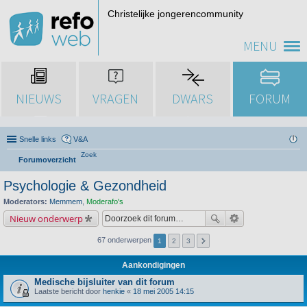
Christelijke jongerencommunity
MENU
NIEUWS
VRAGEN
DWARS
FORUM
Snelle links
V&A
Zoek
Forumoverzicht
Psychologie & Gezondheid
Moderators:
Memmem
,
Moderafo's
Nieuw onderwerp
67 onderwerpen
1
2
3
Aankondigingen
Medische bijsluiter van dit forum
Laatste bericht door
henkie
«
18 mei 2005 14:15