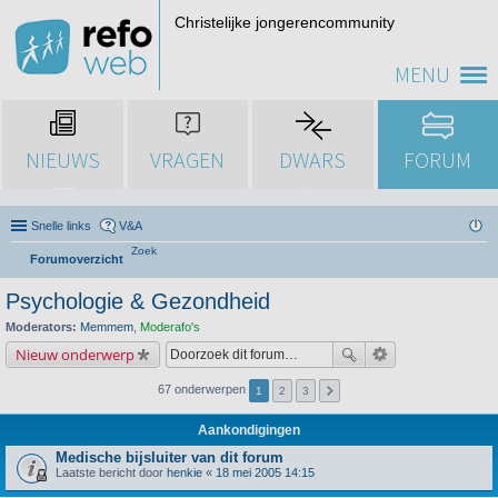
Christelijke jongerencommunity
MENU
NIEUWS
VRAGEN
DWARS
FORUM
Snelle links
V&A
Zoek
Forumoverzicht
Psychologie & Gezondheid
Moderators:
Memmem
,
Moderafo's
Nieuw onderwerp
67 onderwerpen
1
2
3
Aankondigingen
Medische bijsluiter van dit forum
Laatste bericht door
henkie
«
18 mei 2005 14:15