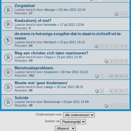
Zorgstelsel
Laatste bericht door
elburger
«
02 dec 2021 10:34
Reacties:
27
1
2
Kwalzalverij of niet?
Laatste bericht door
lammetje
«
17 jul 2021 13:54
Reacties:
6
de-mens-is-het-enige-zoogdier-dat-in-staat-is-zichzelf-uit-te-
roeien
Laatste bericht door
Mortlach
«
23 jun 2021 18:13
Reacties:
84
1
2
3
4
5
6
Mag een christen zich laten reanimeren?
Laatste bericht door
Chaya
«
23 jun 2021 14:30
Reacties:
50
1
2
3
4
Menstruatieprobleem.
Laatste bericht door
Gepeizen
«
30 mar 2021 16:22
Reacties:
462
1
…
28
29
30
31
Moeite met 'geen kinderwens'
Laatste bericht door
Lalage
«
20 mar 2021 08:31
Reacties:
98
1
…
4
5
6
7
Suïcide
Laatste bericht door
Bessensap
«
03 jan 2021 14:59
Reacties:
48
1
2
3
4
Onderwerpen van:
Sorteer op