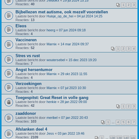
Laatste bericht door
JWBokx
«
29 jul 2024 15:15
Reacties:
40
1
2
3
Bijbellezen met autisme, ook mezelf voorstellen
Laatste bericht door
Huisje_op_de_hei
«
04 jul 2024 14:25
Reacties:
13
Eleos
Laatste bericht door
heerg
«
07 jun 2024 09:18
Reacties:
4
Vaccineren
Laatste bericht door
Marnix
«
14 mar 2024 09:37
Reacties:
52
1
2
3
4
Stres vs rust
Laatste bericht door
woutersebel
«
15 dec 2023 19:20
Reacties:
7
Angst hersentumor
Laatste bericht door
Marnix
«
29 okt 2023 11:55
Reacties:
4
Verzoekingen
Laatste bericht door
Marnix
«
07 jul 2023 10:30
Reacties:
4
Toegespitst: Great Reset in volle gang
Laatste bericht door
henkie
«
28 jan 2022 09:00
Reacties:
42
1
2
3
zaaddonor
Laatste bericht door
meribel
«
07 jan 2022 20:43
Reacties:
103
1
…
4
5
6
7
Afslanken deel 4
Laatste bericht door
Jess
«
03 jan 2022 19:46
Reacties:
2109
1
…
138
139
140
141