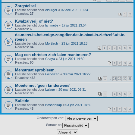
Zorgstelsel
Laatste bericht door
elburger
«
02 dec 2021 10:34
Reacties:
27
1
2
Kwalzalverij of niet?
Laatste bericht door
lammetje
«
17 jul 2021 13:54
Reacties:
6
de-mens-is-het-enige-zoogdier-dat-in-staat-is-zichzelf-uit-te-
roeien
Laatste bericht door
Mortlach
«
23 jun 2021 18:13
Reacties:
84
1
2
3
4
5
6
Mag een christen zich laten reanimeren?
Laatste bericht door
Chaya
«
23 jun 2021 14:30
Reacties:
50
1
2
3
4
Menstruatieprobleem.
Laatste bericht door
Gepeizen
«
30 mar 2021 16:22
Reacties:
462
1
…
28
29
30
31
Moeite met 'geen kinderwens'
Laatste bericht door
Lalage
«
20 mar 2021 08:31
Reacties:
98
1
…
4
5
6
7
Suïcide
Laatste bericht door
Bessensap
«
03 jan 2021 14:59
Reacties:
48
1
2
3
4
Onderwerpen van:
Sorteer op