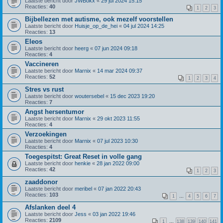
Laatste bericht door
JWBokx
«
29 jul 2024 15:15
Reacties:
40
1
2
3
Bijbellezen met autisme, ook mezelf voorstellen
Laatste bericht door
Huisje_op_de_hei
«
04 jul 2024 14:25
Reacties:
13
Eleos
Laatste bericht door
heerg
«
07 jun 2024 09:18
Reacties:
4
Vaccineren
Laatste bericht door
Marnix
«
14 mar 2024 09:37
Reacties:
52
1
2
3
4
Stres vs rust
Laatste bericht door
woutersebel
«
15 dec 2023 19:20
Reacties:
7
Angst hersentumor
Laatste bericht door
Marnix
«
29 okt 2023 11:55
Reacties:
4
Verzoekingen
Laatste bericht door
Marnix
«
07 jul 2023 10:30
Reacties:
4
Toegespitst: Great Reset in volle gang
Laatste bericht door
henkie
«
28 jan 2022 09:00
Reacties:
42
1
2
3
zaaddonor
Laatste bericht door
meribel
«
07 jan 2022 20:43
Reacties:
103
1
…
4
5
6
7
Afslanken deel 4
Laatste bericht door
Jess
«
03 jan 2022 19:46
Reacties:
2109
1
…
138
139
140
141