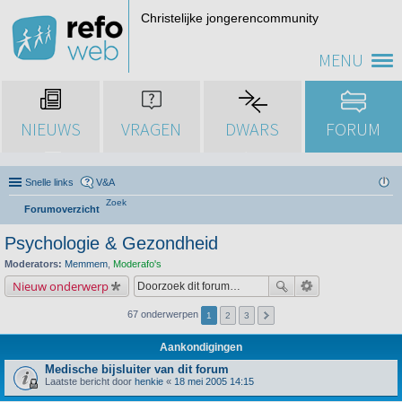
Christelijke jongerencommunity
MENU
NIEUWS
VRAGEN
DWARS
FORUM
Snelle links
V&A
Zoek
Forumoverzicht
Psychologie & Gezondheid
Moderators:
Memmem
,
Moderafo's
Nieuw onderwerp
67 onderwerpen
1
2
3
Aankondigingen
Medische bijsluiter van dit forum
Laatste bericht door
henkie
«
18 mei 2005 14:15