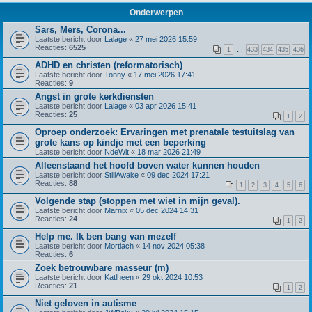
Onderwerpen
Sars, Mers, Corona...
Laatste bericht door
Lalage
«
27 mei 2026 15:59
Reacties:
6525
1
…
433
434
435
436
ADHD en christen (reformatorisch)
Laatste bericht door
Tonny
«
17 mei 2026 17:41
Reacties:
9
Angst in grote kerkdiensten
Laatste bericht door
Lalage
«
03 apr 2026 15:41
Reacties:
25
1
2
Oproep onderzoek: Ervaringen met prenatale testuitslag van
grote kans op kindje met een beperking
Laatste bericht door
NdeWit
«
18 mar 2026 21:49
Alleenstaand het hoofd boven water kunnen houden
Laatste bericht door
StillAwake
«
09 dec 2024 17:21
Reacties:
88
1
2
3
4
5
6
Volgende stap (stoppen met wiet in mijn geval).
Laatste bericht door
Marnix
«
05 dec 2024 14:31
Reacties:
24
1
2
Help me. Ik ben bang van mezelf
Laatste bericht door
Mortlach
«
14 nov 2024 05:38
Reacties:
6
Zoek betrouwbare masseur (m)
Laatste bericht door
Katlheen
«
29 okt 2024 10:53
Reacties:
21
1
2
Niet geloven in autisme