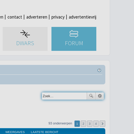
en
contact
adverteren
privacy
advertentievrij
DWARS
FORUM
93 onderwerpen
1
2
3
4
WEERGAVES
LAATSTE BERICHT