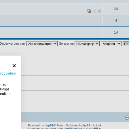
24
1
2
4
14
Onderwerpen van:
Sorteer op
acybeleid
onze
eldige
bruiken
Powered by
phpBB
® Forum Software © phpBB Limited
Nederlandse vertaling door
phpBBservice.nl
&
phpBB.nl
.