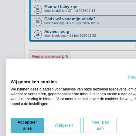
Man wil baby zijn
door
Lindafrel
» 07 mei 2024 17:14
Gods wil voor mijn relatie?
door
Sannetje81
» 26 apr 2024 18:16
Advies nodig
door
Livelovex
» 21 feb 2024 21:52
Nieuw onderwerp
Terug naar het forumoverzicht
Priv
WIE IS ER ONLINE
Wij gebruiken cookies
Gebruikers op dit forum: Geen geregistreerde gebruikers en 5 gasten
We kunnen deze plaatsen voor analyse van onze bezoekersgegevens, om 
FORUMPERMISSIES
website te verbeteren, gepersonaliseerde inhoud te tonen en om u een gew
Je
kunt niet
nieuwe berichten plaatsen in dit forum
website-ervaring te bieden. Voor meer informatie over de cookies die we ge
Je
kunt niet
reageren op onderwerpen in dit forum
opent u de instellingen.
Je
kunt niet
je eigen berichten wijzigen in dit forum
Je
kunt niet
je eigen berichten verwijderen in dit forum
Accepteer
Nee, pas
Forumoverzicht
Weigeren
alles
aan