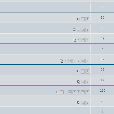
6
16
1
2
33
1
2
3
42
1
2
3
4
82
1
2
3
4
5
6
26
1
2
17
1
2
115
1
…
4
5
6
7
8
23
1
2
3