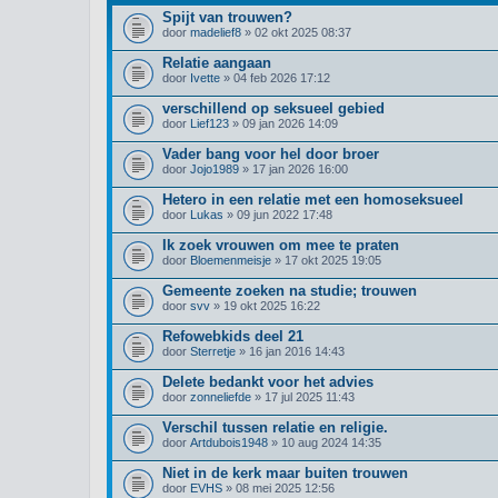
Spijt van trouwen?
door
madelief8
» 02 okt 2025 08:37
Relatie aangaan
door
Ivette
» 04 feb 2026 17:12
verschillend op seksueel gebied
door
Lief123
» 09 jan 2026 14:09
Vader bang voor hel door broer
door
Jojo1989
» 17 jan 2026 16:00
Hetero in een relatie met een homoseksueel
door
Lukas
» 09 jun 2022 17:48
Ik zoek vrouwen om mee te praten
door
Bloemenmeisje
» 17 okt 2025 19:05
Gemeente zoeken na studie; trouwen
door
svv
» 19 okt 2025 16:22
Refowebkids deel 21
door
Sterretje
» 16 jan 2016 14:43
Delete bedankt voor het advies
door
zonneliefde
» 17 jul 2025 11:43
Verschil tussen relatie en religie.
door
Artdubois1948
» 10 aug 2024 14:35
Niet in de kerk maar buiten trouwen
door
EVHS
» 08 mei 2025 12:56