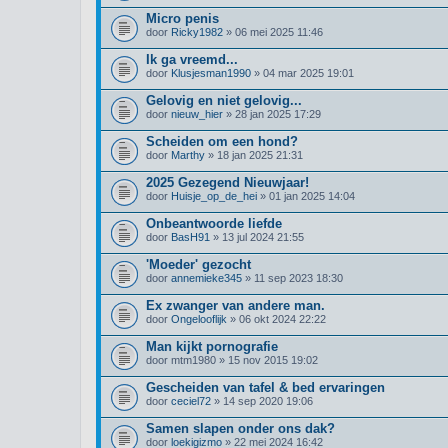
Micro penis
door
Ricky1982
» 06 mei 2025 11:46
Ik ga vreemd...
door
Klusjesman1990
» 04 mar 2025 19:01
Gelovig en niet gelovig...
door
nieuw_hier
» 28 jan 2025 17:29
Scheiden om een hond?
door
Marthy
» 18 jan 2025 21:31
2025 Gezegend Nieuwjaar!
door
Huisje_op_de_hei
» 01 jan 2025 14:04
Onbeantwoorde liefde
door
BasH91
» 13 jul 2024 21:55
'Moeder' gezocht
door
annemieke345
» 11 sep 2023 18:30
Ex zwanger van andere man.
door
Ongelooflijk
» 06 okt 2024 22:22
Man kijkt pornografie
door
mtm1980
» 15 nov 2015 19:02
Gescheiden van tafel & bed ervaringen
door
ceciel72
» 14 sep 2020 19:06
Samen slapen onder ons dak?
door
loekigizmo
» 22 mei 2024 16:42