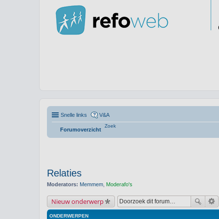
Snelle links
V&A
Zoek
Forumoverzicht
Relaties
Moderators:
Memmem
,
Moderafo's
Nieuw onderwerp
ONDERWERPEN