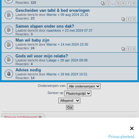
Reacties:
115
1
…
5
6
7
8
Gescheiden van tafel & bed ervaringen
Laatste bericht door
Marnix
«
09 aug 2024 21:31
Reacties:
23
1
2
Samen slapen onder ons dak?
Laatste bericht door
naamloos
«
23 mei 2024 07:37
Reacties:
3
Man wil baby zijn
Laatste bericht door
Marnix
«
14 mei 2024 23:30
Reacties:
24
1
2
Gods wil voor mijn relatie?
Laatste bericht door
Lalage
«
28 apr 2024 08:08
Reacties:
4
Advies nodig
Laatste bericht door
Marnix
«
26 feb 2024 16:51
Reacties:
14
Onderwerpen van:
Sorteer op
Nieuw onderwerp
93 onderwerpen
1
2
3
4
Privacybeleid
Ga naar