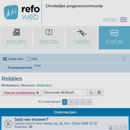
Christelijke jongerencommunity
MENU
NIEUWS
VRAGEN
DWARS
FORUM
Snelle links
V&A
Zoek
Forumoverzicht
Relaties
Moderators:
Memmem
,
Moderafo's
Nieuw onderwerp
93 onderwerpen
1
2
3
4
Onderwerpen
Spijt van trouwen?
Laatste bericht door
Huisje_op_de_hei
«
26 jun 2026 15:32
Reacties:
30
1
2
3