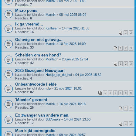
Laatste bericht door
Marnix
«
09 mei 2025 11:01
Reacties:
7
Micro penis
Laatste bericht door
Marnix
«
08 mei 2025 08:04
Reacties:
6
Ik ga vreemd...
Laatste bericht door
Katlheen
«
14 mar 2025 11:55
Reacties:
16
1
2
Gelovig en niet gelovig...
Laatste bericht door
Marnix
«
10 feb 2025 16:00
Reacties:
33
1
2
3
Scheiden om een hond?
Laatste bericht door
Mortlach
«
28 jan 2025 17:34
Reacties:
42
1
2
3
2025 Gezegend Nieuwjaar!
Laatste bericht door
Huisje_op_de_hei
«
04 jan 2025 15:32
Reacties:
4
Onbeantwoorde liefde
Laatste bericht door
tulp
«
21 nov 2024 18:01
Reacties:
82
1
2
3
4
5
6
'Moeder' gezocht
Laatste bericht door
Marnix
«
16 okt 2024 10:16
Reacties:
26
1
2
Ex zwanger van andere man.
Laatste bericht door
StillAwake
«
14 okt 2024 13:53
Reacties:
17
1
2
Man kijkt pornografie
Laatste bericht door
Marnix
«
09 okt 2024 20:57