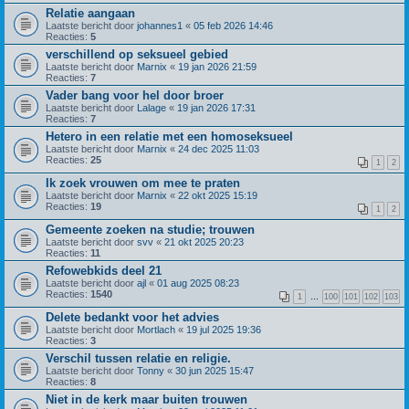
Relatie aangaan
Laatste bericht door
johannes1
«
05 feb 2026 14:46
Reacties:
5
verschillend op seksueel gebied
Laatste bericht door
Marnix
«
19 jan 2026 21:59
Reacties:
7
Vader bang voor hel door broer
Laatste bericht door
Lalage
«
19 jan 2026 17:31
Reacties:
7
Hetero in een relatie met een homoseksueel
Laatste bericht door
Marnix
«
24 dec 2025 11:03
Reacties:
25
1
2
Ik zoek vrouwen om mee te praten
Laatste bericht door
Marnix
«
22 okt 2025 15:19
Reacties:
19
1
2
Gemeente zoeken na studie; trouwen
Laatste bericht door
svv
«
21 okt 2025 20:23
Reacties:
11
Refowebkids deel 21
Laatste bericht door
ajl
«
01 aug 2025 08:23
Reacties:
1540
1
…
100
101
102
103
Delete bedankt voor het advies
Laatste bericht door
Mortlach
«
19 jul 2025 19:36
Reacties:
3
Verschil tussen relatie en religie.
Laatste bericht door
Tonny
«
30 jun 2025 15:47
Reacties:
8
Niet in de kerk maar buiten trouwen