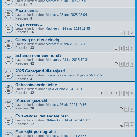
Laatste bericht door
Marnix
«
09 mei 2025 11:01
Reacties:
7
Micro penis
Laatste bericht door
Marnix
«
08 mei 2025 08:04
Reacties:
6
Ik ga vreemd...
Laatste bericht door
Katlheen
«
14 mar 2025 11:55
Reacties:
16
1
2
Gelovig en niet gelovig...
Laatste bericht door
Marnix
«
10 feb 2025 16:00
Reacties:
33
1
2
3
Scheiden om een hond?
Laatste bericht door
Mortlach
«
28 jan 2025 17:34
Reacties:
42
1
2
3
2025 Gezegend Nieuwjaar!
Laatste bericht door
Huisje_op_de_hei
«
04 jan 2025 15:32
Reacties:
4
Onbeantwoorde liefde
Laatste bericht door
tulp
«
21 nov 2024 18:01
Reacties:
82
1
2
3
4
5
6
'Moeder' gezocht
Laatste bericht door
Marnix
«
16 okt 2024 10:16
Reacties:
26
1
2
Ex zwanger van andere man.
Laatste bericht door
StillAwake
«
14 okt 2024 13:53
Reacties:
17
1
2
Man kijkt pornografie
Laatste bericht door
Marnix
«
09 okt 2024 20:57