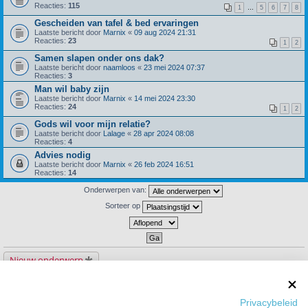
Reacties:
115
1
…
5
6
7
8
Gescheiden van tafel & bed ervaringen
Laatste bericht door
Marnix
«
09 aug 2024 21:31
Reacties:
23
1
2
Samen slapen onder ons dak?
Laatste bericht door
naamloos
«
23 mei 2024 07:37
Reacties:
3
Man wil baby zijn
Laatste bericht door
Marnix
«
14 mei 2024 23:30
Reacties:
24
1
2
Gods wil voor mijn relatie?
Laatste bericht door
Lalage
«
28 apr 2024 08:08
Reacties:
4
Advies nodig
Laatste bericht door
Marnix
«
26 feb 2024 16:51
Reacties:
14
Onderwerpen van:
Sorteer op
Nieuw onderwerp
93 onderwerpen
1
2
3
4
Privacybeleid
Ga naar