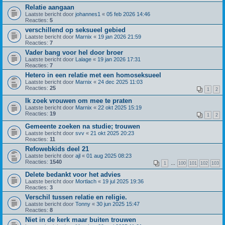
Relatie aangaan
Laatste bericht door
johannes1
«
05 feb 2026 14:46
Reacties:
5
verschillend op seksueel gebied
Laatste bericht door
Marnix
«
19 jan 2026 21:59
Reacties:
7
Vader bang voor hel door broer
Laatste bericht door
Lalage
«
19 jan 2026 17:31
Reacties:
7
Hetero in een relatie met een homoseksueel
Laatste bericht door
Marnix
«
24 dec 2025 11:03
Reacties:
25
1
2
Ik zoek vrouwen om mee te praten
Laatste bericht door
Marnix
«
22 okt 2025 15:19
Reacties:
19
1
2
Gemeente zoeken na studie; trouwen
Laatste bericht door
svv
«
21 okt 2025 20:23
Reacties:
11
Refowebkids deel 21
Laatste bericht door
ajl
«
01 aug 2025 08:23
Reacties:
1540
1
…
100
101
102
103
Delete bedankt voor het advies
Laatste bericht door
Mortlach
«
19 jul 2025 19:36
Reacties:
3
Verschil tussen relatie en religie.
Laatste bericht door
Tonny
«
30 jun 2025 15:47
Reacties:
8
Niet in de kerk maar buiten trouwen