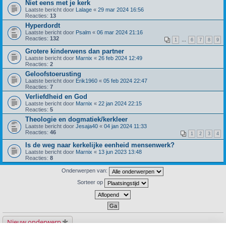
Niet eens met je kerk
Laatste bericht door
Lalage
«
29 mar 2024 16:56
Reacties:
13
Hyperdordt
Laatste bericht door
Psalm
«
06 mar 2024 21:16
Reacties:
132
1
…
6
7
8
9
Grotere kinderwens dan partner
Laatste bericht door
Marnix
«
26 feb 2024 12:49
Reacties:
2
Geloofstoerusting
Laatste bericht door
Erik1960
«
05 feb 2024 22:47
Reacties:
7
Verliefdheid en God
Laatste bericht door
Marnix
«
22 jan 2024 22:15
Reacties:
5
Theologie en dogmatiek/kerkleer
Laatste bericht door
Jesaja40
«
04 jan 2024 11:33
Reacties:
46
1
2
3
4
Is de weg naar kerkelijke eenheid mensenwerk?
Laatste bericht door
Marnix
«
13 jun 2023 13:48
Reacties:
8
Onderwerpen van:
Sorteer op
Nieuw onderwerp