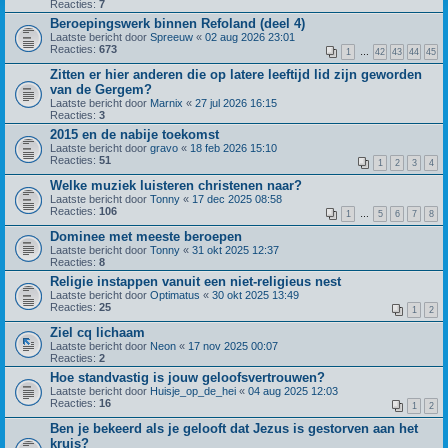
Reacties:
7
Beroepingswerk binnen Refoland (deel 4)
Laatste bericht door
Spreeuw
«
02 aug 2026 23:01
Reacties:
673
1
…
42
43
44
45
Zitten er hier anderen die op latere leeftijd lid zijn geworden
van de Gergem?
Laatste bericht door
Marnix
«
27 jul 2026 16:15
Reacties:
3
2015 en de nabije toekomst
Laatste bericht door
gravo
«
18 feb 2026 15:10
Reacties:
51
1
2
3
4
Welke muziek luisteren christenen naar?
Laatste bericht door
Tonny
«
17 dec 2025 08:58
Reacties:
106
1
…
5
6
7
8
Dominee met meeste beroepen
Laatste bericht door
Tonny
«
31 okt 2025 12:37
Reacties:
8
Religie instappen vanuit een niet-religieus nest
Laatste bericht door
Optimatus
«
30 okt 2025 13:49
Reacties:
25
1
2
Ziel cq lichaam
Laatste bericht door
Neon
«
17 nov 2025 00:07
Reacties:
2
Hoe standvastig is jouw geloofsvertrouwen?
Laatste bericht door
Huisje_op_de_hei
«
04 aug 2025 12:03
Reacties:
16
1
2
Ben je bekeerd als je gelooft dat Jezus is gestorven aan het
kruis?