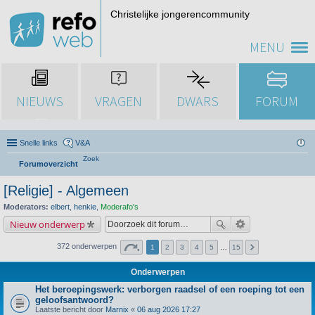
Christelijke jongerencommunity
MENU
NIEUWS
VRAGEN
DWARS
FORUM
Snelle links
V&A
Zoek
Forumoverzicht
[Religie] - Algemeen
Moderators:
elbert
,
henkie
,
Moderafo's
Nieuw onderwerp
372 onderwerpen
1
2
3
4
5
…
15
Onderwerpen
Het beroepingswerk: verborgen raadsel of een roeping tot een
geloofsantwoord?
Laatste bericht door
Marnix
«
06 aug 2026 17:27