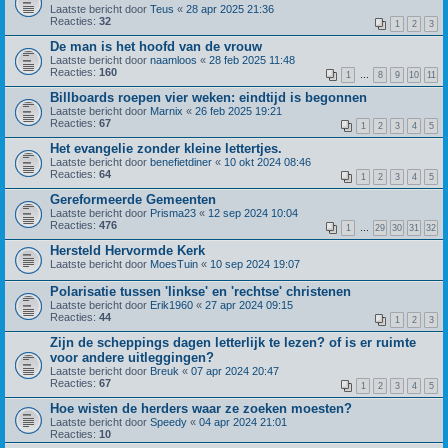
Laatste bericht door
Teus
«
28 apr 2025 21:36
Reacties:
32
1
2
3
De man is het hoofd van de vrouw
Laatste bericht door
naamloos
«
28 feb 2025 11:48
Reacties:
160
1
…
8
9
10
11
Billboards roepen vier weken: eindtijd is begonnen
Laatste bericht door
Marnix
«
26 feb 2025 19:21
Reacties:
67
1
2
3
4
5
Het evangelie zonder kleine lettertjes.
Laatste bericht door
benefietdiner
«
10 okt 2024 08:46
Reacties:
64
1
2
3
4
5
Gereformeerde Gemeenten
Laatste bericht door
Prisma23
«
12 sep 2024 10:04
Reacties:
476
1
…
29
30
31
32
Hersteld Hervormde Kerk
Laatste bericht door
MoesTuin
«
10 sep 2024 19:07
Polarisatie tussen 'linkse' en 'rechtse' christenen
Laatste bericht door
Erik1960
«
27 apr 2024 09:15
Reacties:
44
1
2
3
Zijn de scheppings dagen letterlijk te lezen? of is er ruimte
voor andere uitleggingen?
Laatste bericht door
Breuk
«
07 apr 2024 20:47
Reacties:
67
1
2
3
4
5
Hoe wisten de herders waar ze zoeken moesten?
Laatste bericht door
Speedy
«
04 apr 2024 21:01
Reacties:
10