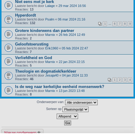
Niet eens met je kerk
Laatste bericht door
Lalage
«
29 mar 2024 16:56
Reacties:
13
Hyperdordt
Laatste bericht door
Psalm
«
06 mar 2024 21:16
Reacties:
132
1
…
6
7
8
9
Grotere kinderwens dan partner
Laatste bericht door
Marnix
«
26 feb 2024 12:49
Reacties:
2
Geloofstoerusting
Laatste bericht door
Erik1960
«
05 feb 2024 22:47
Reacties:
7
Verliefdheid en God
Laatste bericht door
Marnix
«
22 jan 2024 22:15
Reacties:
5
Theologie en dogmatiek/kerkleer
Laatste bericht door
Jesaja40
«
04 jan 2024 11:33
Reacties:
46
1
2
3
4
Is de weg naar kerkelijke eenheid mensenwerk?
Laatste bericht door
Marnix
«
13 jun 2023 13:48
Reacties:
8
Onderwerpen van:
Sorteer op
Nieuw onderwerp