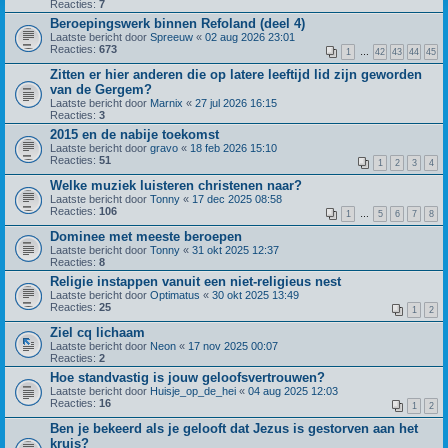
Reacties:
7
Beroepingswerk binnen Refoland (deel 4)
Laatste bericht door
Spreeuw
«
02 aug 2026 23:01
Reacties:
673
1
…
42
43
44
45
Zitten er hier anderen die op latere leeftijd lid zijn geworden
van de Gergem?
Laatste bericht door
Marnix
«
27 jul 2026 16:15
Reacties:
3
2015 en de nabije toekomst
Laatste bericht door
gravo
«
18 feb 2026 15:10
Reacties:
51
1
2
3
4
Welke muziek luisteren christenen naar?
Laatste bericht door
Tonny
«
17 dec 2025 08:58
Reacties:
106
1
…
5
6
7
8
Dominee met meeste beroepen
Laatste bericht door
Tonny
«
31 okt 2025 12:37
Reacties:
8
Religie instappen vanuit een niet-religieus nest
Laatste bericht door
Optimatus
«
30 okt 2025 13:49
Reacties:
25
1
2
Ziel cq lichaam
Laatste bericht door
Neon
«
17 nov 2025 00:07
Reacties:
2
Hoe standvastig is jouw geloofsvertrouwen?
Laatste bericht door
Huisje_op_de_hei
«
04 aug 2025 12:03
Reacties:
16
1
2
Ben je bekeerd als je gelooft dat Jezus is gestorven aan het
kruis?