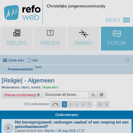
Christelijke jongerencommunity
MENU
NIEUWS
VRAGEN
DWARS
FORUM
Snelle links
V&A
Zoek
Forumoverzicht
[Religie] - Algemeen
Moderators:
elbert
,
henkie
,
Moderafo's
Nieuw onderwerp
372 onderwerpen
1
2
3
4
5
…
15
Onderwerpen
Het beroepingswerk: verborgen raadsel of een roeping tot een
geloofsantwoord?
Laatste bericht door
Marnix
«
06 aug 2026 17:27