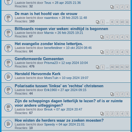
Laatste bericht door
Teus
«
28 apr 2025 21:36
Reacties:
32
1
2
3
De man is het hoofd van de vrouw
Laatste bericht door
naamloos
«
28 feb 2025 11:48
Reacties:
160
1
…
8
9
10
11
Billboards roepen vier weken: eindtijd is begonnen
Laatste bericht door
Marnix
«
26 feb 2025 19:21
Reacties:
67
1
2
3
4
5
Het evangelie zonder kleine lettertjes.
Laatste bericht door
benefietdiner
«
10 okt 2024 08:46
Reacties:
64
1
2
3
4
5
Gereformeerde Gemeenten
Laatste bericht door
Prisma23
«
12 sep 2024 10:04
Reacties:
476
1
…
29
30
31
32
Hersteld Hervormde Kerk
Laatste bericht door
MoesTuin
«
10 sep 2024 19:07
Polarisatie tussen 'linkse' en 'rechtse' christenen
Laatste bericht door
Erik1960
«
27 apr 2024 09:15
Reacties:
44
1
2
3
Zijn de scheppings dagen letterlijk te lezen? of is er ruimte
voor andere uitleggingen?
Laatste bericht door
Breuk
«
07 apr 2024 20:47
Reacties:
67
1
2
3
4
5
Hoe wisten de herders waar ze zoeken moesten?
Laatste bericht door
Speedy
«
04 apr 2024 21:01
Reacties:
10