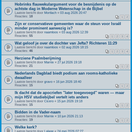
Hobrinks flauwekulargument voor de besnijdenis op de
achtste dag in Moderne Wetenschap in de Bijbel
Laatste bericht door
Mortlach
«
03 aug 2026 20:47
Reacties:
18
1
2
Zijn er conservatieve gemeenten waar de steun voor Israël
minder prominent aanwezig is?
Laatste bericht door
naamloos
«
03 aug 2026 12:39
Reacties:
55
1
2
3
4
Wat geloof je over de dochter van Jefta? Richteren 11:29
Laatste bericht door
naamloos
«
02 aug 2026 18:15
Reacties:
46
1
2
3
4
Herziene Psalmberijming
Laatste bericht door
Marnix
«
27 jul 2026 19:18
Reacties:
21
1
2
Nederlands Dagblad biedt podium aan rooms-katholieke
dwaalleer
Laatste bericht door
gravo
«
16 jun 2026 18:40
Reacties:
15
1
2
Ik dacht dat de apocriefen "later toegevoegd" waren — maar
mijn HSV studiebijbel vertelt iets anders
Laatste bericht door
Cicero
«
15 jun 2026 19:18
Reacties:
15
1
2
Bidden in de Vader-naam
Laatste bericht door
Marnix
«
10 jun 2026 21:13
Reacties:
19
1
2
Welke kerk?
Laatste bericht door
Lalage
«
24 mei 2026 07:27