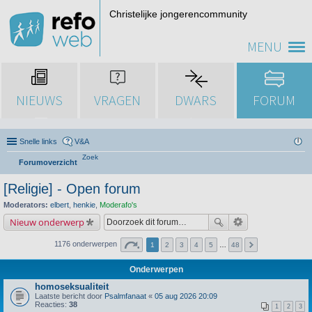
Christelijke jongerencommunity
MENU
NIEUWS
VRAGEN
DWARS
FORUM
Snelle links
V&A
Zoek
Forumoverzicht
[Religie] - Open forum
Moderators:
elbert
,
henkie
,
Moderafo's
Nieuw onderwerp
1176 onderwerpen
1
2
3
4
5
…
48
Onderwerpen
homoseksualiteit
Laatste bericht door
Psalmfanaat
«
05 aug 2026 20:09
Reacties:
38
1
2
3