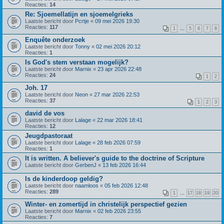
Reacties:
14
Re: Sjoemellatijn en sjoemelgrieks
Laatste bericht door
Pcrtje
«
09 mei 2026 19:30
Reacties:
117
1
…
5
6
7
8
Enquête onderzoek
Laatste bericht door
Tonny
«
02 mei 2026 20:12
Reacties:
1
Is God's stem verstaan mogelijk?
Laatste bericht door
Marnix
«
23 apr 2026 22:48
Reacties:
24
1
2
Joh. 17
Laatste bericht door
Neon
«
27 mar 2026 22:53
Reacties:
37
1
2
3
david de vos
Laatste bericht door
Lalage
«
22 mar 2026 18:41
Reacties:
12
Jeugdpastoraat
Laatste bericht door
Lalage
«
28 feb 2026 07:59
Reacties:
1
It is written. A believer's guide to the doctrine of Scripture
Laatste bericht door
GerbenJ
«
13 feb 2026 16:44
Is de kinderdoop geldig?
Laatste bericht door
naamloos
«
05 feb 2026 12:48
Reacties:
289
1
…
17
18
19
20
Winter- en zomertijd in christelijk perspectief gezien
Laatste bericht door
Marnix
«
02 feb 2026 23:55
Reacties:
7