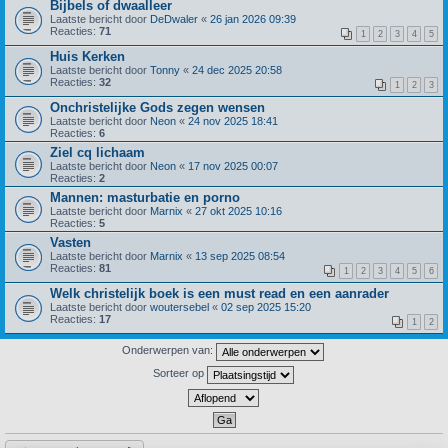
Bijbels of dwaalleer
Laatste bericht door
DeDwaler
«
26 jan 2026 09:39
Reacties:
71
1
2
3
4
5
Huis Kerken
Laatste bericht door
Tonny
«
24 dec 2025 20:58
Reacties:
32
1
2
3
Onchristelijke Gods zegen wensen
Laatste bericht door
Neon
«
24 nov 2025 18:41
Reacties:
6
Ziel cq lichaam
Laatste bericht door
Neon
«
17 nov 2025 00:07
Reacties:
2
Mannen: masturbatie en porno
Laatste bericht door
Marnix
«
27 okt 2025 10:16
Reacties:
5
Vasten
Laatste bericht door
Marnix
«
13 sep 2025 08:54
Reacties:
81
1
2
3
4
5
6
Welk christelijk boek is een must read en een aanrader
Laatste bericht door
woutersebel
«
02 sep 2025 15:20
Reacties:
17
1
2
Onderwerpen van:
Sorteer op