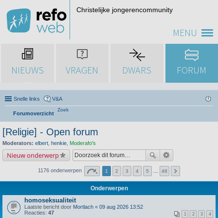
Christelijke jongerencommunity
MENU
NIEUWS
VRAGEN
DWARS
FORUM
Snelle links
V&A
Zoek
Forumoverzicht
[Religie] - Open forum
Moderators:
elbert
,
henkie
,
Moderafo's
Nieuw onderwerp
1176 onderwerpen
1
2
3
4
5
…
48
Onderwerpen
homoseksualiteit
Laatste bericht door
Mortlach
«
09 aug 2026 13:52
Reacties:
47
1
2
3
4