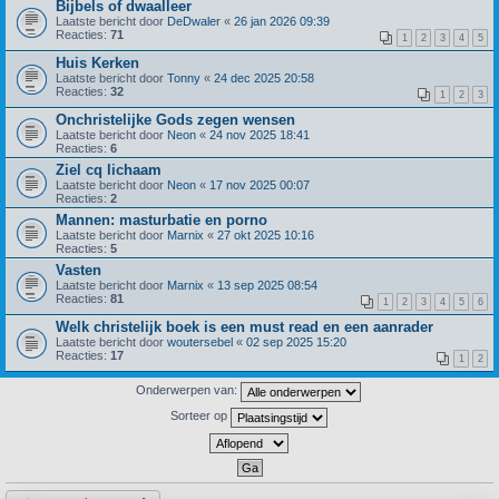
Bijbels of dwaalleer
Laatste bericht door
DeDwaler
«
26 jan 2026 09:39
Reacties:
71
1
2
3
4
5
Huis Kerken
Laatste bericht door
Tonny
«
24 dec 2025 20:58
Reacties:
32
1
2
3
Onchristelijke Gods zegen wensen
Laatste bericht door
Neon
«
24 nov 2025 18:41
Reacties:
6
Ziel cq lichaam
Laatste bericht door
Neon
«
17 nov 2025 00:07
Reacties:
2
Mannen: masturbatie en porno
Laatste bericht door
Marnix
«
27 okt 2025 10:16
Reacties:
5
Vasten
Laatste bericht door
Marnix
«
13 sep 2025 08:54
Reacties:
81
1
2
3
4
5
6
Welk christelijk boek is een must read en een aanrader
Laatste bericht door
woutersebel
«
02 sep 2025 15:20
Reacties:
17
1
2
Onderwerpen van:
Sorteer op