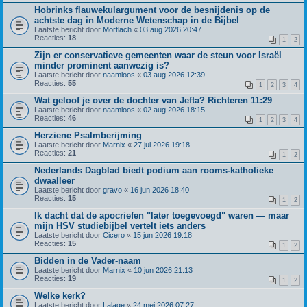
Hobrinks flauwekulargument voor de besnijdenis op de
achtste dag in Moderne Wetenschap in de Bijbel
Laatste bericht door
Mortlach
«
03 aug 2026 20:47
Reacties:
18
1
2
Zijn er conservatieve gemeenten waar de steun voor Israël
minder prominent aanwezig is?
Laatste bericht door
naamloos
«
03 aug 2026 12:39
Reacties:
55
1
2
3
4
Wat geloof je over de dochter van Jefta? Richteren 11:29
Laatste bericht door
naamloos
«
02 aug 2026 18:15
Reacties:
46
1
2
3
4
Herziene Psalmberijming
Laatste bericht door
Marnix
«
27 jul 2026 19:18
Reacties:
21
1
2
Nederlands Dagblad biedt podium aan rooms-katholieke
dwaalleer
Laatste bericht door
gravo
«
16 jun 2026 18:40
Reacties:
15
1
2
Ik dacht dat de apocriefen "later toegevoegd" waren — maar
mijn HSV studiebijbel vertelt iets anders
Laatste bericht door
Cicero
«
15 jun 2026 19:18
Reacties:
15
1
2
Bidden in de Vader-naam
Laatste bericht door
Marnix
«
10 jun 2026 21:13
Reacties:
19
1
2
Welke kerk?
Laatste bericht door
Lalage
«
24 mei 2026 07:27