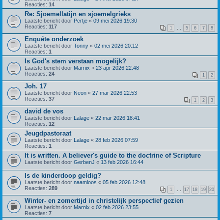
Reacties:
14
Re: Sjoemellatijn en sjoemelgrieks
Laatste bericht door
Pcrtje
«
09 mei 2026 19:30
Reacties:
117
1
…
5
6
7
8
Enquête onderzoek
Laatste bericht door
Tonny
«
02 mei 2026 20:12
Reacties:
1
Is God's stem verstaan mogelijk?
Laatste bericht door
Marnix
«
23 apr 2026 22:48
Reacties:
24
1
2
Joh. 17
Laatste bericht door
Neon
«
27 mar 2026 22:53
Reacties:
37
1
2
3
david de vos
Laatste bericht door
Lalage
«
22 mar 2026 18:41
Reacties:
12
Jeugdpastoraat
Laatste bericht door
Lalage
«
28 feb 2026 07:59
Reacties:
1
It is written. A believer's guide to the doctrine of Scripture
Laatste bericht door
GerbenJ
«
13 feb 2026 16:44
Is de kinderdoop geldig?
Laatste bericht door
naamloos
«
05 feb 2026 12:48
Reacties:
289
1
…
17
18
19
20
Winter- en zomertijd in christelijk perspectief gezien
Laatste bericht door
Marnix
«
02 feb 2026 23:55
Reacties:
7