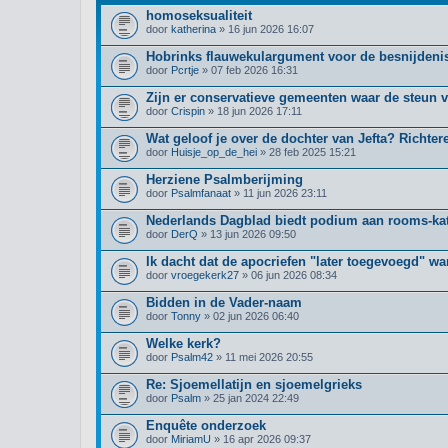
homoseksualiteit
door
katherina
» 16 jun 2026 16:07
Hobrinks flauwekulargument voor de besnijdenis
door
Pcrtje
» 07 feb 2026 16:31
Zijn er conservatieve gemeenten waar de steun 
door
Crispin
» 18 jun 2026 17:11
Wat geloof je over de dochter van Jefta? Richter
door
Huisje_op_de_hei
» 28 feb 2025 15:21
Herziene Psalmberijming
door
Psalmfanaat
» 11 jun 2026 23:11
Nederlands Dagblad biedt podium aan rooms-kat
door
DerQ
» 13 jun 2026 09:50
Ik dacht dat de apocriefen "later toegevoegd" wa
door
vroegekerk27
» 06 jun 2026 08:34
Bidden in de Vader-naam
door
Tonny
» 02 jun 2026 06:40
Welke kerk?
door
Psalm42
» 11 mei 2026 20:55
Re: Sjoemellatijn en sjoemelgrieks
door
Psalm
» 25 jan 2024 22:49
Enquête onderzoek
door
MiriamU
» 16 apr 2026 09:37