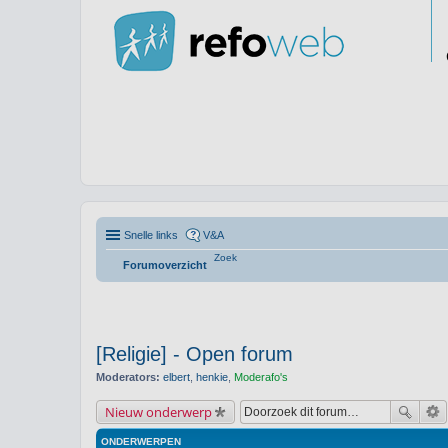
Snelle links
V&A
Zoek
Forumoverzicht
[Religie] - Open forum
Moderators:
elbert
,
henkie
,
Moderafo's
Nieuw onderwerp
ONDERWERPEN