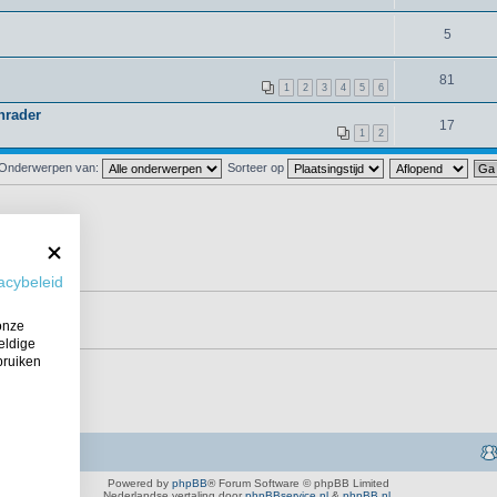
5
81
1
2
3
4
5
6
nrader
17
1
2
Onderwerpen van:
Sorteer op
acybeleid
onze
eldige
bruiken
Powered by
phpBB
® Forum Software © phpBB Limited
Nederlandse vertaling door
phpBBservice.nl
&
phpBB.nl
.