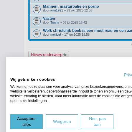
Mannen: masturbatie en porno
door
wim1991
» 23 okt 2025 12:08
Vasten
door
Tonny
» 05 jul 2025 18:42
Welk christelijk boek is een must read en een aa
door
meribel
» 17 jun 2025 19:58
Nieuw onderwerp
Terug naar het forumoverzicht
Priv
WIE IS ER ONLINE
Wij gebruiken cookies
Gebruikers op dit forum: Geen geregistreerde gebruikers en 21 gasten
We kunnen deze plaatsen voor analyse van onze bezoekersgegevens, om 
FORUMPERMISSIES
website te verbeteren, gepersonaliseerde inhoud te tonen en om u een gew
Je
kunt niet
nieuwe berichten plaatsen in dit forum
website-ervaring te bieden. Voor meer informatie over de cookies die we ge
Je
kunt niet
reageren op onderwerpen in dit forum
opent u de instellingen.
Je
kunt niet
je eigen berichten wijzigen in dit forum
Je
kunt niet
je eigen berichten verwijderen in dit forum
Accepteer
Nee, pas
Forumoverzicht
Weigeren
alles
aan