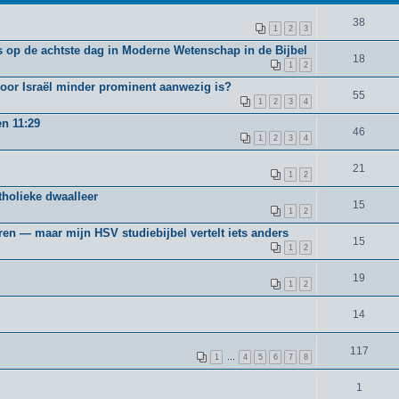
38
1
2
3
 op de achtste dag in Moderne Wetenschap in de Bijbel
18
1
2
voor Israël minder prominent aanwezig is?
55
1
2
3
4
en 11:29
46
1
2
3
4
21
1
2
holieke dwaalleer
15
1
2
ren — maar mijn HSV studiebijbel vertelt iets anders
15
1
2
19
1
2
14
117
1
…
4
5
6
7
8
1