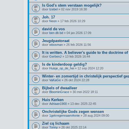
Is God's stem verstaan mogelijk?
door
Izebel
» 02 nov 2019 16:30
Joh. 17
door
Neon
» 17 feb 2026 10:29
david de vos
door
ben db bd
» 04 jan 2026 17:09
Jeugdpastoraat
door
wbosman
» 26 feb 2026 11:56
It is written. A believer's guide to the doctrine of
door
GerbenJ
» 13 feb 2026 16:44
Is de kinderdoop geldig?
door
Huisje_op_de_hei
» 12 sep 2024 12:20
Winter- en zomertijd in christelijk perspectief ge
door
VaKaGe
» 26 okt 2024 22:28
Bijbels of dwaalleer
door
BloominGrace
» 30 mei 2022 18:11
Huis Kerken
door
Adriaan1900
» 13 dec 2025 22:45
Onchristelijke Gods zegen wensen
door
1gekregennaamAnnie
» 28 aug 2024 09:00
Ziel cq lichaam
door
Tonny
» 26 okt 2025 22:14