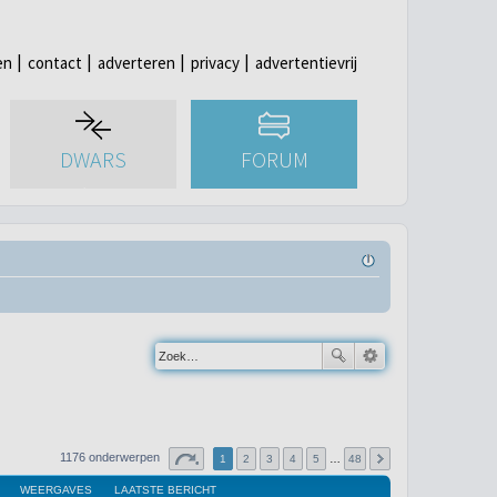
en
contact
adverteren
privacy
advertentievrij
DWARS
FORUM
1176 onderwerpen
1
2
3
4
5
…
48
WEERGAVES
LAATSTE BERICHT