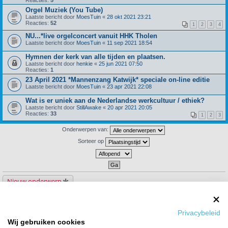
Orgel Muziek (You Tube)
Laatste bericht door
MoesTuin
«
28 okt 2021 23:21
Reacties:
52
1
2
3
4
NU...*live orgelconcert vanuit HHK Tholen
Laatste bericht door
MoesTuin
«
11 sep 2021 18:54
Hymnen der kerk van alle tijden en plaatsen.
Laatste bericht door
henkie
«
25 jun 2021 07:50
Reacties:
1
23 April 2021 *Mannenzang Katwijk* speciale on-line editie
Laatste bericht door
MoesTuin
«
23 apr 2021 22:08
Wat is er uniek aan de Nederlandse werkcultuur / ethiek?
Laatste bericht door
StillAwake
«
20 apr 2021 20:05
Reacties:
33
1
2
3
Onderwerpen van:
Sorteer op
Nieuw onderwerp
79 onderwerpen
1
2
3
4
Privacybeleid
Ga naar
Wij gebruiken cookies