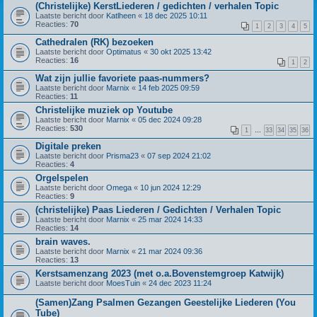
(Christelijke) KerstLiederen / gedichten / verhalen Topic
Laatste bericht door
Katlheen
«
18 dec 2025 10:11
Reacties:
70
1
2
3
4
5
Cathedralen (RK) bezoeken
Laatste bericht door
Optimatus
«
30 okt 2025 13:42
Reacties:
16
1
2
Wat zijn jullie favoriete paas-nummers?
Laatste bericht door
Marnix
«
14 feb 2025 09:59
Reacties:
11
Christelijke muziek op Youtube
Laatste bericht door
Marnix
«
05 dec 2024 09:28
Reacties:
530
1
…
33
34
35
36
Digitale preken
Laatste bericht door
Prisma23
«
07 sep 2024 21:02
Reacties:
4
Orgelspelen
Laatste bericht door
Omega
«
10 jun 2024 12:29
Reacties:
9
(christelijke) Paas Liederen / Gedichten / Verhalen Topic
Laatste bericht door
Marnix
«
25 mar 2024 14:33
Reacties:
14
brain waves.
Laatste bericht door
Marnix
«
21 mar 2024 09:36
Reacties:
13
Kerstsamenzang 2023 (met o.a.Bovenstemgroep Katwijk)
Laatste bericht door
MoesTuin
«
24 dec 2023 11:24
(Samen)Zang Psalmen Gezangen Geestelijke Liederen (You
Tube)