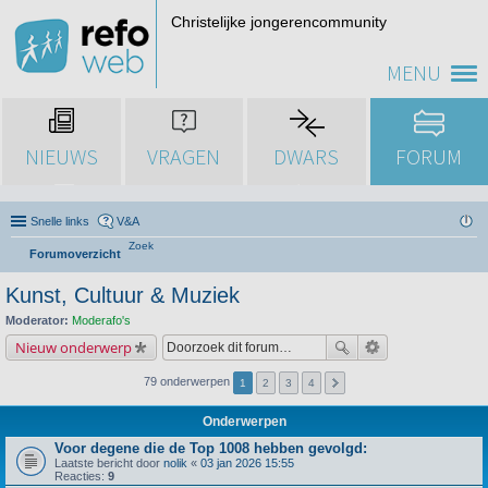
Christelijke jongerencommunity
MENU
NIEUWS
VRAGEN
DWARS
FORUM
Snelle links
V&A
Zoek
Forumoverzicht
Kunst, Cultuur & Muziek
Moderator:
Moderafo's
Nieuw onderwerp
79 onderwerpen
1
2
3
4
Onderwerpen
Voor degene die de Top 1008 hebben gevolgd:
Laatste bericht door
nolik
«
03 jan 2026 15:55
Reacties:
9