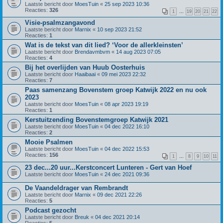
Laatste bericht door
MoesTuin
«
25 sep 2023 10:36
Reacties:
326
1
…
19
20
21
22
Visie-psalmzangavond
Laatste bericht door
Marnix
«
10 sep 2023 21:52
Reacties:
1
Wat is de tekst van dit lied? ‘Voor de allerkleinsten’
Laatste bericht door
Brendavmbvm
«
14 aug 2023 07:05
Reacties:
4
Bij het overlijden van Huub Oosterhuis
Laatste bericht door
Haaibaai
«
09 mei 2023 22:32
Reacties:
7
Paas samenzang Bovenstem groep Katwijk 2022 en nu ook
2023
Laatste bericht door
MoesTuin
«
08 apr 2023 19:19
Reacties:
1
Kerstuitzending Bovenstemgroep Katwijk 2021
Laatste bericht door
MoesTuin
«
04 dec 2022 16:10
Reacties:
2
Mooie Psalmen
Laatste bericht door
MoesTuin
«
04 dec 2022 15:53
Reacties:
156
1
…
8
9
10
11
23 dec...20 uur...Kerstconcert Lunteren - Gert van Hoef
Laatste bericht door
MoesTuin
«
24 dec 2021 09:36
De Vaandeldrager van Rembrandt
Laatste bericht door
Marnix
«
09 dec 2021 22:26
Reacties:
5
Podcast gezocht
Laatste bericht door
Breuk
«
04 dec 2021 20:14
Reacties:
5