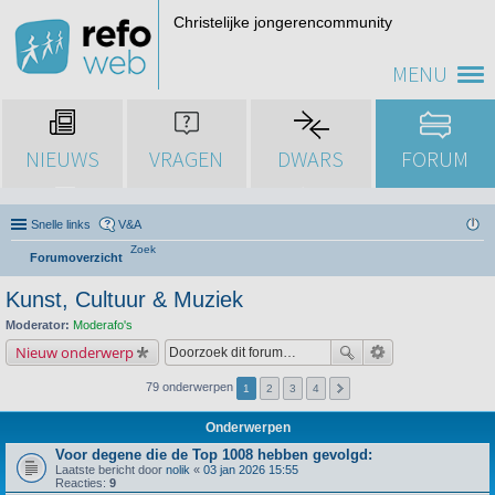
Christelijke jongerencommunity
MENU
NIEUWS
VRAGEN
DWARS
FORUM
Snelle links
V&A
Zoek
Forumoverzicht
Kunst, Cultuur & Muziek
Moderator:
Moderafo's
Nieuw onderwerp
79 onderwerpen
1
2
3
4
Onderwerpen
Voor degene die de Top 1008 hebben gevolgd:
Laatste bericht door
nolik
«
03 jan 2026 15:55
Reacties:
9