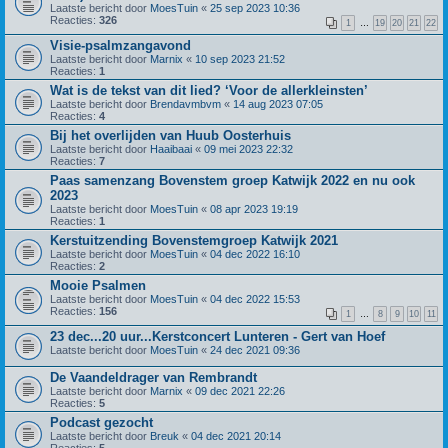
Laatste bericht door
MoesTuin
«
25 sep 2023 10:36
Reacties:
326
1
…
19
20
21
22
Visie-psalmzangavond
Laatste bericht door
Marnix
«
10 sep 2023 21:52
Reacties:
1
Wat is de tekst van dit lied? ‘Voor de allerkleinsten’
Laatste bericht door
Brendavmbvm
«
14 aug 2023 07:05
Reacties:
4
Bij het overlijden van Huub Oosterhuis
Laatste bericht door
Haaibaai
«
09 mei 2023 22:32
Reacties:
7
Paas samenzang Bovenstem groep Katwijk 2022 en nu ook
2023
Laatste bericht door
MoesTuin
«
08 apr 2023 19:19
Reacties:
1
Kerstuitzending Bovenstemgroep Katwijk 2021
Laatste bericht door
MoesTuin
«
04 dec 2022 16:10
Reacties:
2
Mooie Psalmen
Laatste bericht door
MoesTuin
«
04 dec 2022 15:53
Reacties:
156
1
…
8
9
10
11
23 dec...20 uur...Kerstconcert Lunteren - Gert van Hoef
Laatste bericht door
MoesTuin
«
24 dec 2021 09:36
De Vaandeldrager van Rembrandt
Laatste bericht door
Marnix
«
09 dec 2021 22:26
Reacties:
5
Podcast gezocht
Laatste bericht door
Breuk
«
04 dec 2021 20:14
Reacties:
5