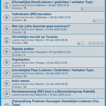
(Christelijke) KerstLiederen / gedichten / verhalen Topic
Laatste bericht door
Katlheen
«
18 dec 2025 10:11
Reacties:
70
1
2
3
4
5
Cathedralen (RK) bezoeken
Laatste bericht door
Optimatus
«
30 okt 2025 13:42
Reacties:
16
1
2
Wat zijn jullie favoriete paas-nummers?
Laatste bericht door
Marnix
«
14 feb 2025 09:59
Reacties:
11
Christelijke muziek op Youtube
Laatste bericht door
Marnix
«
05 dec 2024 09:28
Reacties:
530
1
…
33
34
35
36
Digitale preken
Laatste bericht door
Prisma23
«
07 sep 2024 21:02
Reacties:
4
Orgelspelen
Laatste bericht door
Omega
«
10 jun 2024 12:29
Reacties:
9
(christelijke) Paas Liederen / Gedichten / Verhalen Topic
Laatste bericht door
Marnix
«
25 mar 2024 14:33
Reacties:
14
brain waves.
Laatste bericht door
Marnix
«
21 mar 2024 09:36
Reacties:
13
Kerstsamenzang 2023 (met o.a.Bovenstemgroep Katwijk)
Laatste bericht door
MoesTuin
«
24 dec 2023 11:24
(Samen)Zang Psalmen Gezangen Geestelijke Liederen (You
Tube)