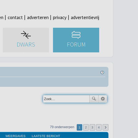
en
contact
adverteren
privacy
advertentievrij
DWARS
FORUM
79 onderwerpen
1
2
3
4
WEERGAVES
LAATSTE BERICHT