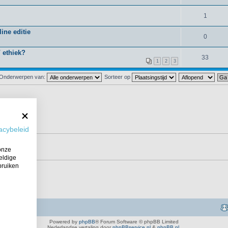
1
ine editie
0
 ethiek?
33
1
2
3
Onderwerpen van:
Sorteer op
acybeleid
onze
eldige
bruiken
Powered by
phpBB
® Forum Software © phpBB Limited
Nederlandse vertaling door
phpBBservice.nl
&
phpBB.nl
.