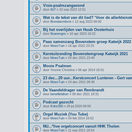
Visie-psalmzangavond
door
607
» 10 sep 2023 12:51
Wat is de tekst van dit lied? ‘Voor de allerkleinst
door
Brendavmbvm
» 12 aug 2023 09:00
Bij het overlijden van Huub Oosterhuis
door
Boanerges
» 10 apr 2023 19:22
Paas samenzang Bovenstem groep Katwijk 2022 
door
MoesTuin
» 16 apr 2022 23:33
Kerstuitzending Bovenstemgroep Katwijk 2021
door
MoesTuin
» 24 dec 2021 23:40
Mooie Psalmen
door
Yvonne Christina
» 06 apr 2014 16:01
23 dec...20 uur...Kerstconcert Lunteren - Gert va
door
MoesTuin
» 24 dec 2021 09:36
De Vaandeldrager van Rembrandt
door
benefietdiner
» 09 dec 2021 18:31
Podcast gezocht
door
Erike360
» 28 jul 2020 09:59
Orgel Muziek (You Tube)
door
MoesTuin
» 04 feb 2014 16:52
NU...*live orgelconcert vanuit HHK Tholen
door
MoesTuin
» 11 sep 2021 18:54