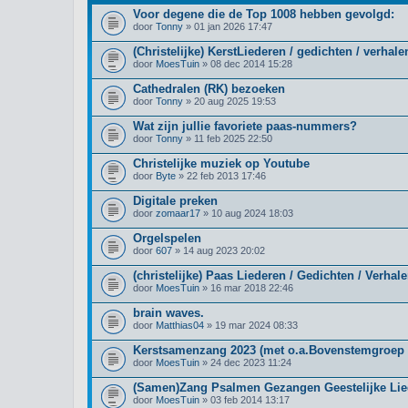
Voor degene die de Top 1008 hebben gevolgd:
door
Tonny
» 01 jan 2026 17:47
(Christelijke) KerstLiederen / gedichten / verhale
door
MoesTuin
» 08 dec 2014 15:28
Cathedralen (RK) bezoeken
door
Tonny
» 20 aug 2025 19:53
Wat zijn jullie favoriete paas-nummers?
door
Tonny
» 11 feb 2025 22:50
Christelijke muziek op Youtube
door
Byte
» 22 feb 2013 17:46
Digitale preken
door
zomaar17
» 10 aug 2024 18:03
Orgelspelen
door
607
» 14 aug 2023 20:02
(christelijke) Paas Liederen / Gedichten / Verhal
door
MoesTuin
» 16 mar 2018 22:46
brain waves.
door
Matthias04
» 19 mar 2024 08:33
Kerstsamenzang 2023 (met o.a.Bovenstemgroep 
door
MoesTuin
» 24 dec 2023 11:24
(Samen)Zang Psalmen Gezangen Geestelijke Lie
door
MoesTuin
» 03 feb 2014 13:17