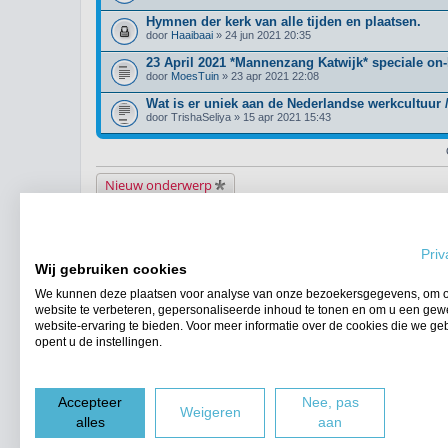
Hymnen der kerk van alle tijden en plaatsen.
door
Haaibaai
» 24 jun 2021 20:35
23 April 2021 *Mannenzang Katwijk* speciale on-l
door
MoesTuin
» 23 apr 2021 22:08
Wat is er uniek aan de Nederlandse werkcultuur /
door
TrishaSeliya
» 15 apr 2021 15:43
Nieuw onderwerp
Terug naar het forumoverzicht
Priv
WIE IS ER ONLINE
Wij gebruiken cookies
Gebruikers op dit forum: Geen geregistreerde gebruikers en 1 gast
We kunnen deze plaatsen voor analyse van onze bezoekersgegevens, om 
FORUMPERMISSIES
website te verbeteren, gepersonaliseerde inhoud te tonen en om u een gew
Je
kunt niet
nieuwe berichten plaatsen in dit forum
website-ervaring te bieden. Voor meer informatie over de cookies die we ge
Je
kunt niet
reageren op onderwerpen in dit forum
opent u de instellingen.
Je
kunt niet
je eigen berichten wijzigen in dit forum
Je
kunt niet
je eigen berichten verwijderen in dit forum
Accepteer
Nee, pas
Forumoverzicht
Weigeren
alles
aan