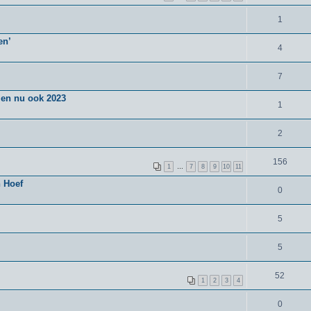
1
en’
4
7
en nu ook 2023
1
2
156
1
…
7
8
9
10
11
n Hoef
0
5
5
52
1
2
3
4
0