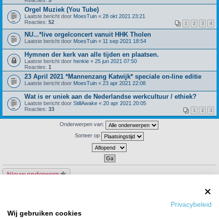
Orgel Muziek (You Tube)
Laatste bericht door
MoesTuin
«
28 okt 2021 23:21
Reacties:
52
1
2
3
4
NU...*live orgelconcert vanuit HHK Tholen
Laatste bericht door
MoesTuin
«
11 sep 2021 18:54
Hymnen der kerk van alle tijden en plaatsen.
Laatste bericht door
henkie
«
25 jun 2021 07:50
Reacties:
1
23 April 2021 *Mannenzang Katwijk* speciale on-line editie
Laatste bericht door
MoesTuin
«
23 apr 2021 22:08
Wat is er uniek aan de Nederlandse werkcultuur / ethiek?
Laatste bericht door
StillAwake
«
20 apr 2021 20:05
Reacties:
33
1
2
3
Onderwerpen van:
Sorteer op
Nieuw onderwerp
79 onderwerpen
1
2
3
4
Privacybeleid
Ga naar
Wij gebruiken cookies