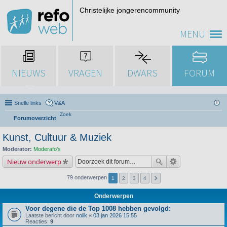
Christelijke jongerencommunity
MENU
NIEUWS
VRAGEN
DWARS
FORUM
Snelle links
V&A
Zoek
Forumoverzicht
Kunst, Cultuur & Muziek
Moderator:
Moderafo's
Nieuw onderwerp
79 onderwerpen
1
2
3
4
Onderwerpen
Voor degene die de Top 1008 hebben gevolgd:
Laatste bericht door
nolik
«
03 jan 2026 15:55
Reacties:
9