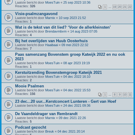
Laatste bericht door
MoesTuin
«
25 sep 2023 10:36
Reacties:
326
1
…
19
20
21
22
Visie-psalmzangavond
Laatste bericht door
Marnix
«
10 sep 2023 21:52
Reacties:
1
Wat is de tekst van dit lied? ‘Voor de allerkleinsten’
Laatste bericht door
Brendavmbvm
«
14 aug 2023 07:05
Reacties:
4
Bij het overlijden van Huub Oosterhuis
Laatste bericht door
Haaibaai
«
09 mei 2023 22:32
Reacties:
7
Paas samenzang Bovenstem groep Katwijk 2022 en nu ook
2023
Laatste bericht door
MoesTuin
«
08 apr 2023 19:19
Reacties:
1
Kerstuitzending Bovenstemgroep Katwijk 2021
Laatste bericht door
MoesTuin
«
04 dec 2022 16:10
Reacties:
2
Mooie Psalmen
Laatste bericht door
MoesTuin
«
04 dec 2022 15:53
Reacties:
156
1
…
8
9
10
11
23 dec...20 uur...Kerstconcert Lunteren - Gert van Hoef
Laatste bericht door
MoesTuin
«
24 dec 2021 09:36
De Vaandeldrager van Rembrandt
Laatste bericht door
Marnix
«
09 dec 2021 22:26
Reacties:
5
Podcast gezocht
Laatste bericht door
Breuk
«
04 dec 2021 20:14
Reacties:
5