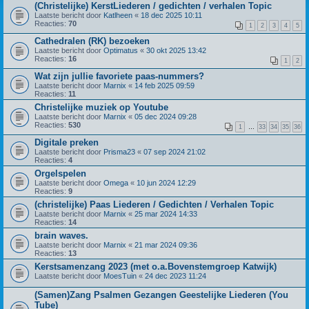
(Christelijke) KerstLiederen / gedichten / verhalen Topic
Laatste bericht door
Katlheen
«
18 dec 2025 10:11
Reacties:
70
1
2
3
4
5
Cathedralen (RK) bezoeken
Laatste bericht door
Optimatus
«
30 okt 2025 13:42
Reacties:
16
1
2
Wat zijn jullie favoriete paas-nummers?
Laatste bericht door
Marnix
«
14 feb 2025 09:59
Reacties:
11
Christelijke muziek op Youtube
Laatste bericht door
Marnix
«
05 dec 2024 09:28
Reacties:
530
1
…
33
34
35
36
Digitale preken
Laatste bericht door
Prisma23
«
07 sep 2024 21:02
Reacties:
4
Orgelspelen
Laatste bericht door
Omega
«
10 jun 2024 12:29
Reacties:
9
(christelijke) Paas Liederen / Gedichten / Verhalen Topic
Laatste bericht door
Marnix
«
25 mar 2024 14:33
Reacties:
14
brain waves.
Laatste bericht door
Marnix
«
21 mar 2024 09:36
Reacties:
13
Kerstsamenzang 2023 (met o.a.Bovenstemgroep Katwijk)
Laatste bericht door
MoesTuin
«
24 dec 2023 11:24
(Samen)Zang Psalmen Gezangen Geestelijke Liederen (You
Tube)