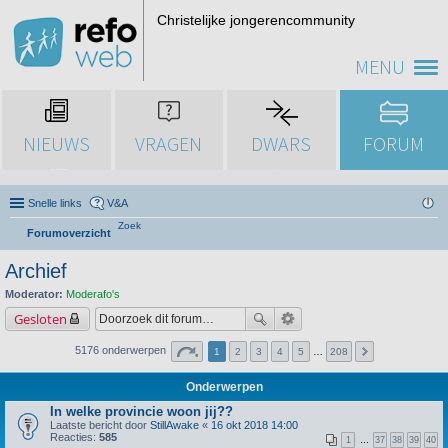
Christelijke jongerencommunity
MENU
NIEUWS
VRAGEN
DWARS
FORUM
Snelle links
V&A
Zoek
Forumoverzicht
Archief
Moderator:
Moderafo's
Gesloten
5176 onderwerpen
1
2
3
4
5
…
208
Onderwerpen
In welke provincie woon jij??
Laatste bericht door
StillAwake
«
16 okt 2018 14:00
Reacties:
585
1
…
37
38
39
40