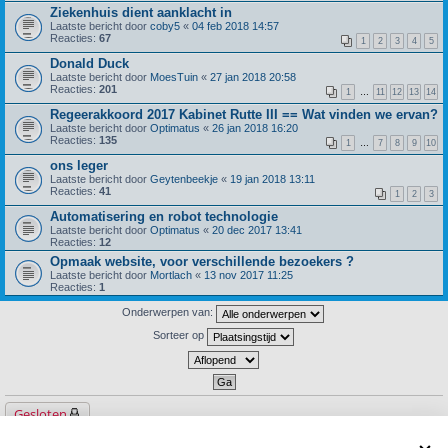
Ziekenhuis dient aanklacht in
Laatste bericht door
coby5
«
04 feb 2018 14:57
Reacties:
67
1
2
3
4
5
Donald Duck
Laatste bericht door
MoesTuin
«
27 jan 2018 20:58
Reacties:
201
1
…
11
12
13
14
Regeerakkoord 2017 Kabinet Rutte III == Wat vinden we ervan?
Laatste bericht door
Optimatus
«
26 jan 2018 16:20
Reacties:
135
1
…
7
8
9
10
ons leger
Laatste bericht door
Geytenbeekje
«
19 jan 2018 13:11
Reacties:
41
1
2
3
Automatisering en robot technologie
Laatste bericht door
Optimatus
«
20 dec 2017 13:41
Reacties:
12
Opmaak website, voor verschillende bezoekers ?
Laatste bericht door
Mortlach
«
13 nov 2017 11:25
Reacties:
1
Onderwerpen van:
Sorteer op
Gesloten
5176 onderwerpen
1
2
3
4
5
…
208