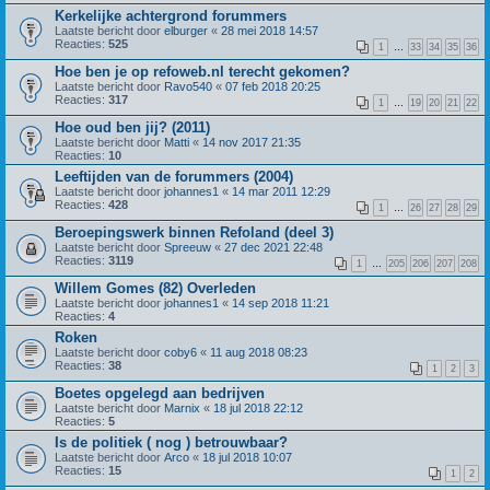
Kerkelijke achtergrond forummers
Laatste bericht door
elburger
«
28 mei 2018 14:57
Reacties:
525
1
…
33
34
35
36
Hoe ben je op refoweb.nl terecht gekomen?
Laatste bericht door
Ravo540
«
07 feb 2018 20:25
Reacties:
317
1
…
19
20
21
22
Hoe oud ben jij? (2011)
Laatste bericht door
Matti
«
14 nov 2017 21:35
Reacties:
10
Leeftijden van de forummers (2004)
Laatste bericht door
johannes1
«
14 mar 2011 12:29
Reacties:
428
1
…
26
27
28
29
Beroepingswerk binnen Refoland (deel 3)
Laatste bericht door
Spreeuw
«
27 dec 2021 22:48
Reacties:
3119
1
…
205
206
207
208
Willem Gomes (82) Overleden
Laatste bericht door
johannes1
«
14 sep 2018 11:21
Reacties:
4
Roken
Laatste bericht door
coby6
«
11 aug 2018 08:23
Reacties:
38
1
2
3
Boetes opgelegd aan bedrijven
Laatste bericht door
Marnix
«
18 jul 2018 22:12
Reacties:
5
Is de politiek ( nog ) betrouwbaar?
Laatste bericht door
Arco
«
18 jul 2018 10:07
Reacties:
15
1
2