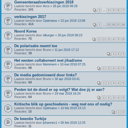
Gemeenteraadsverkiezingen 2018
Laatste bericht door
Arco
«
26 jun 2018 09:29
Reacties:
101
1
…
4
5
6
7
verkiezingen 2017
Laatste bericht door
Optimatus
«
22 jun 2018 13:08
Reacties:
414
1
…
25
26
27
28
Noord Korea
Laatste bericht door
elburger
«
20 jun 2018 08:23
Reacties:
75
1
2
3
4
5
6
De polarisatie neemt toe
Laatste bericht door
Bruno
«
11 jun 2018 17:12
Reacties:
39
1
2
3
Het westen collaboreert met jihadisme
Laatste bericht door
Memmem
«
10 mei 2018 07:25
Reacties:
68
1
2
3
4
5
De media gedomineerd door links?
Laatste bericht door
Bruno
«
30 apr 2018 03:41
Reacties:
69
1
2
3
4
5
Pesten tot de dood er op volgt? Wat doe jij er aan?
Laatste bericht door
Bruno
«
19 mar 2018 16:24
Reacties:
64
1
2
3
4
5
Kritische blik op geschiedenis - weg met ons of nodig?
Laatste bericht door
Optimatus
«
10 feb 2018 23:13
Reacties:
15
1
2
De kwestie Turkije
Laatste bericht door
johannes1
«
05 feb 2018 12:25
Reacties:
11