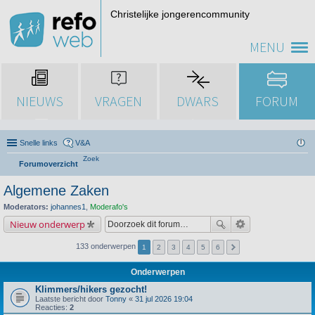
Christelijke jongerencommunity
MENU
NIEUWS
VRAGEN
DWARS
FORUM
Snelle links
V&A
Zoek
Forumoverzicht
Algemene Zaken
Moderators:
johannes1
,
Moderafo's
Nieuw onderwerp
133 onderwerpen
1
2
3
4
5
6
Onderwerpen
Klimmers/hikers gezocht!
Laatste bericht door
Tonny
«
31 jul 2026 19:04
Reacties:
2