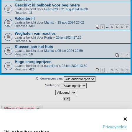
Geschikt bijbelboek voor beginners
Laatste bericht door
Prisma23
«
31 aug 2024 09:20
Reacties:
11
Vakantie !!!
Laatste bericht door
Marnix
«
15 aug 2024 23:02
Reacties:
500
1
…
31
32
33
34
Weghalen van reacties
Laatste bericht door
Pcrtje
«
28 jun 2024 17:18
Reacties:
6
Klussen aan het huis
Laatste bericht door
Marnix
«
05 jun 2024 20:59
Reacties:
16
1
2
Hoge energieprijzen
Laatste bericht door
naamloos
«
22 feb 2024 13:39
Reacties:
426
1
…
26
27
28
29
Onderwerpen van:
Sorteer op
Nieuw onderwerp
133 onderwerpen
1
2
3
4
5
6
Privacybeleid
Ga naar