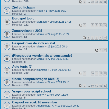
Reacties:
310
1
…
18
19
20
21
Ziel cq lichaam
Laatste bericht door
Neon
«
17 nov 2025 00:07
Reacties:
2
Bordspel topic
Laatste bericht door
Mortlach
«
09 sep 2025 17:05
Reacties:
122
1
…
6
7
8
9
Zomervakantie 2025
Laatste bericht door
Marnix
«
24 aug 2025 21:24
Reacties:
64
1
2
3
4
5
Gesprek over de stok en staf
Laatste bericht door
Marnix
«
13 jun 2025 08:14
Reacties:
15
1
2
(Pleeg)ouder worden als alleenstaande?
Laatste bericht door
Marnix
«
27 mei 2025 13:56
Reacties:
8
Auto topic (3)
Laatste bericht door
lammetje
«
24 feb 2025 09:52
Reacties:
340
1
…
20
21
22
23
Snelle computervragen (deel 3)
Laatste bericht door
Marnix
«
27 nov 2024 15:10
Reacties:
790
1
…
50
51
52
53
Vragen voor script school
Laatste bericht door
Tonny
«
23 okt 2024 13:09
Reacties:
5
Carpool verzoek 16 november
Laatste bericht door
Anoniempje777
«
19 sep 2024 00:40
Reacties:
6