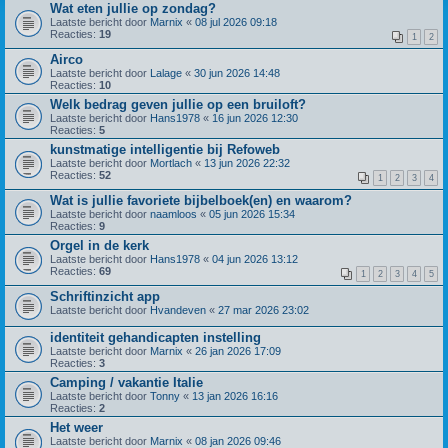
Wat eten jullie op zondag?
Laatste bericht door
Marnix
«
08 jul 2026 09:18
Reacties:
19
1
2
Airco
Laatste bericht door
Lalage
«
30 jun 2026 14:48
Reacties:
10
Welk bedrag geven jullie op een bruiloft?
Laatste bericht door
Hans1978
«
16 jun 2026 12:30
Reacties:
5
kunstmatige intelligentie bij Refoweb
Laatste bericht door
Mortlach
«
13 jun 2026 22:32
Reacties:
52
1
2
3
4
Wat is jullie favoriete bijbelboek(en) en waarom?
Laatste bericht door
naamloos
«
05 jun 2026 15:34
Reacties:
9
Orgel in de kerk
Laatste bericht door
Hans1978
«
04 jun 2026 13:12
Reacties:
69
1
2
3
4
5
Schriftinzicht app
Laatste bericht door
Hvandeven
«
27 mar 2026 23:02
identiteit gehandicapten instelling
Laatste bericht door
Marnix
«
26 jan 2026 17:09
Reacties:
3
Camping / vakantie Italie
Laatste bericht door
Tonny
«
13 jan 2026 16:16
Reacties:
2
Het weer
Laatste bericht door
Marnix
«
08 jan 2026 09:46