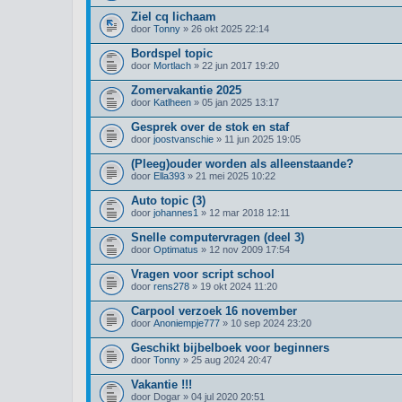
Ziel cq lichaam
door
Tonny
» 26 okt 2025 22:14
Bordspel topic
door
Mortlach
» 22 jun 2017 19:20
Zomervakantie 2025
door
Katlheen
» 05 jan 2025 13:17
Gesprek over de stok en staf
door
joostvanschie
» 11 jun 2025 19:05
(Pleeg)ouder worden als alleenstaande?
door
Ella393
» 21 mei 2025 10:22
Auto topic (3)
door
johannes1
» 12 mar 2018 12:11
Snelle computervragen (deel 3)
door
Optimatus
» 12 nov 2009 17:54
Vragen voor script school
door
rens278
» 19 okt 2024 11:20
Carpool verzoek 16 november
door
Anoniempje777
» 10 sep 2024 23:20
Geschikt bijbelboek voor beginners
door
Tonny
» 25 aug 2024 20:47
Vakantie !!!
door
Dogar
» 04 jul 2020 20:51