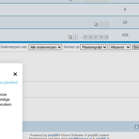
6
16
1
2
426
1
…
25
26
27
28
29
Onderwerpen van:
Sorteer op
acybeleid
onze
eldige
bruiken
Powered by
phpBB
® Forum Software © phpBB Limited
Nederlandse vertaling door
phpBBservice.nl
&
phpBB.nl
.