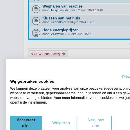
Weghalen van reacties
door
Huisje_op_de_hei
» 28 jun 2024 10:48
Klussen aan het huis
door
Lucabakker
» 04 jun 2024 10:31
Hoge energieprijzen
door
StillAwake
» 11 okt 2021 15:02
Nieuw onderwerp
Terug naar het forumoverzicht
WIE IS ER ONLINE
Priv
Gebruikers op dit forum: Geen geregistreerde gebruikers en 7 gasten
Wij gebruiken cookies
We kunnen deze plaatsen voor analyse van onze bezoekersgegevens, om 
FORUMPERMISSIES
website te verbeteren, gepersonaliseerde inhoud te tonen en om u een gew
Je
kunt niet
nieuwe berichten plaatsen in dit forum
website-ervaring te bieden. Voor meer informatie over de cookies die we ge
Je
kunt niet
reageren op onderwerpen in dit forum
opent u de instellingen.
Je
kunt niet
je eigen berichten wijzigen in dit forum
Je
kunt niet
je eigen berichten verwijderen in dit forum
Forumoverzicht
Accepteer
Nee, pas
Weigeren
alles
aan