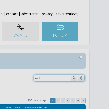
en
contact
adverteren
privacy
advertentievrij
DWARS
FORUM
133 onderwerpen
1
2
3
4
5
6
WEERGAVES
LAATSTE BERICHT