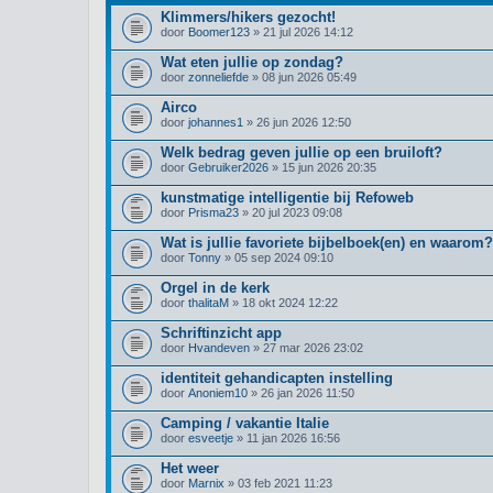
Klimmers/hikers gezocht!
door
Boomer123
» 21 jul 2026 14:12
Wat eten jullie op zondag?
door
zonneliefde
» 08 jun 2026 05:49
Airco
door
johannes1
» 26 jun 2026 12:50
Welk bedrag geven jullie op een bruiloft?
door
Gebruiker2026
» 15 jun 2026 20:35
kunstmatige intelligentie bij Refoweb
door
Prisma23
» 20 jul 2023 09:08
Wat is jullie favoriete bijbelboek(en) en waarom?
door
Tonny
» 05 sep 2024 09:10
Orgel in de kerk
door
thalitaM
» 18 okt 2024 12:22
Schriftinzicht app
door
Hvandeven
» 27 mar 2026 23:02
identiteit gehandicapten instelling
door
Anoniem10
» 26 jan 2026 11:50
Camping / vakantie Italie
door
esveetje
» 11 jan 2026 16:56
Het weer
door
Marnix
» 03 feb 2021 11:23