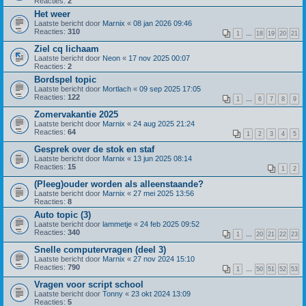
Reacties:
2
Het weer
Laatste bericht door
Marnix
«
08 jan 2026 09:46
Reacties:
310
1
…
18
19
20
21
Ziel cq lichaam
Laatste bericht door
Neon
«
17 nov 2025 00:07
Reacties:
2
Bordspel topic
Laatste bericht door
Mortlach
«
09 sep 2025 17:05
Reacties:
122
1
…
6
7
8
9
Zomervakantie 2025
Laatste bericht door
Marnix
«
24 aug 2025 21:24
Reacties:
64
1
2
3
4
5
Gesprek over de stok en staf
Laatste bericht door
Marnix
«
13 jun 2025 08:14
Reacties:
15
1
2
(Pleeg)ouder worden als alleenstaande?
Laatste bericht door
Marnix
«
27 mei 2025 13:56
Reacties:
8
Auto topic (3)
Laatste bericht door
lammetje
«
24 feb 2025 09:52
Reacties:
340
1
…
20
21
22
23
Snelle computervragen (deel 3)
Laatste bericht door
Marnix
«
27 nov 2024 15:10
Reacties:
790
1
…
50
51
52
53
Vragen voor script school
Laatste bericht door
Tonny
«
23 okt 2024 13:09
Reacties:
5