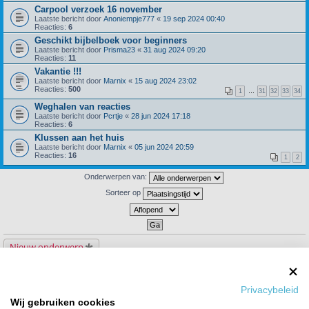
Carpool verzoek 16 november
Laatste bericht door
Anoniempje777
«
19 sep 2024 00:40
Reacties:
6
Geschikt bijbelboek voor beginners
Laatste bericht door
Prisma23
«
31 aug 2024 09:20
Reacties:
11
Vakantie !!!
Laatste bericht door
Marnix
«
15 aug 2024 23:02
Reacties:
500
1
…
31
32
33
34
Weghalen van reacties
Laatste bericht door
Pcrtje
«
28 jun 2024 17:18
Reacties:
6
Klussen aan het huis
Laatste bericht door
Marnix
«
05 jun 2024 20:59
Reacties:
16
1
2
Onderwerpen van:
Sorteer op
Nieuw onderwerp
134 onderwerpen
1
2
3
4
5
6
Privacybeleid
Ga naar
Wij gebruiken cookies