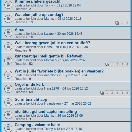
Klimmers/hikers gezocht!
Laatste bericht door
Tonny
«
31 jul 2026 19:04
Reacties:
2
Wat eten jullie op zondag?
Laatste bericht door
Marnix
«
08 jul 2026 09:18
Reacties:
19
1
2
Airco
Laatste bericht door
Lalage
«
30 jun 2026 14:48
Reacties:
10
Welk bedrag geven jullie op een bruiloft?
Laatste bericht door
Hans1978
«
16 jun 2026 12:30
Reacties:
5
kunstmatige intelligentie bij Refoweb
Laatste bericht door
Mortlach
«
13 jun 2026 22:32
Reacties:
52
1
2
3
4
Wat is jullie favoriete bijbelboek(en) en waarom?
Laatste bericht door
naamloos
«
05 jun 2026 15:34
Reacties:
9
Orgel in de kerk
Laatste bericht door
Hans1978
«
04 jun 2026 13:12
Reacties:
69
1
2
3
4
5
Schriftinzicht app
Laatste bericht door
Hvandeven
«
27 mar 2026 23:02
identiteit gehandicapten instelling
Laatste bericht door
Marnix
«
26 jan 2026 17:09
Reacties:
3
Camping / vakantie Italie
Laatste bericht door
Tonny
«
13 jan 2026 16:16