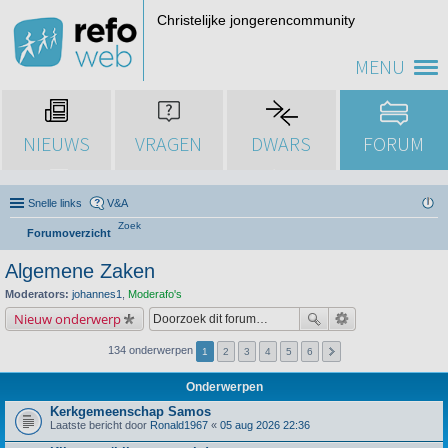
Christelijke jongerencommunity
MENU
NIEUWS
VRAGEN
DWARS
FORUM
Snelle links
V&A
Zoek
Forumoverzicht
Algemene Zaken
Moderators:
johannes1
,
Moderafo's
Nieuw onderwerp
134 onderwerpen
1
2
3
4
5
6
Onderwerpen
Kerkgemeenschap Samos
Laatste bericht door
Ronald1967
«
05 aug 2026 22:36