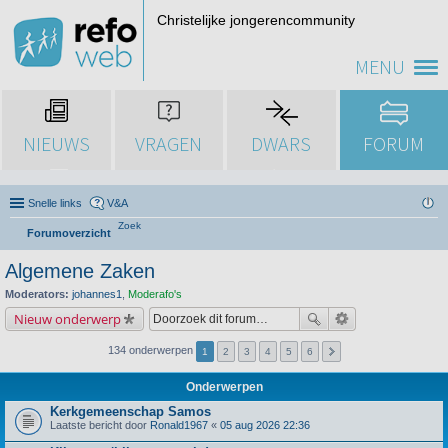
Christelijke jongerencommunity
MENU
NIEUWS
VRAGEN
DWARS
FORUM
Snelle links
V&A
Zoek
Forumoverzicht
Algemene Zaken
Moderators:
johannes1
,
Moderafo's
Nieuw onderwerp
134 onderwerpen
1
2
3
4
5
6
Onderwerpen
Kerkgemeenschap Samos
Laatste bericht door
Ronald1967
«
05 aug 2026 22:36