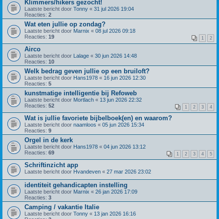
Klimmers/hikers gezocht!
Laatste bericht door
Tonny
«
31 jul 2026 19:04
Reacties:
2
Wat eten jullie op zondag?
Laatste bericht door
Marnix
«
08 jul 2026 09:18
Reacties:
19
1
2
Airco
Laatste bericht door
Lalage
«
30 jun 2026 14:48
Reacties:
10
Welk bedrag geven jullie op een bruiloft?
Laatste bericht door
Hans1978
«
16 jun 2026 12:30
Reacties:
5
kunstmatige intelligentie bij Refoweb
Laatste bericht door
Mortlach
«
13 jun 2026 22:32
Reacties:
52
1
2
3
4
Wat is jullie favoriete bijbelboek(en) en waarom?
Laatste bericht door
naamloos
«
05 jun 2026 15:34
Reacties:
9
Orgel in de kerk
Laatste bericht door
Hans1978
«
04 jun 2026 13:12
Reacties:
69
1
2
3
4
5
Schriftinzicht app
Laatste bericht door
Hvandeven
«
27 mar 2026 23:02
identiteit gehandicapten instelling
Laatste bericht door
Marnix
«
26 jan 2026 17:09
Reacties:
3
Camping / vakantie Italie
Laatste bericht door
Tonny
«
13 jan 2026 16:16