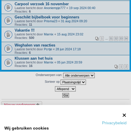
Carpool verzoek 16 november
Laatste bericht door
Anoniempje777
«
19 sep 2024 00:40
Reacties:
6
Geschikt bijbelboek voor beginners
Laatste bericht door
Prisma23
«
31 aug 2024 09:20
Reacties:
11
Vakantie !!!
Laatste bericht door
Marnix
«
15 aug 2024 23:02
Reacties:
500
1
…
31
32
33
34
Weghalen van reacties
Laatste bericht door
Pcrtje
«
28 jun 2024 17:18
Reacties:
6
Klussen aan het huis
Laatste bericht door
Marnix
«
05 jun 2024 20:59
Reacties:
16
1
2
Onderwerpen van:
Sorteer op
Nieuw onderwerp
134 onderwerpen
1
2
3
4
5
6
Privacybeleid
Ga naar
Wij gebruiken cookies