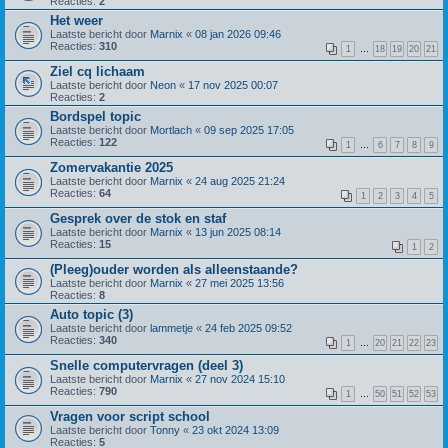
Reacties:
2
Het weer
Laatste bericht door
Marnix
«
08 jan 2026 09:46
Reacties:
310
1
…
18
19
20
21
Ziel cq lichaam
Laatste bericht door
Neon
«
17 nov 2025 00:07
Reacties:
2
Bordspel topic
Laatste bericht door
Mortlach
«
09 sep 2025 17:05
Reacties:
122
1
…
6
7
8
9
Zomervakantie 2025
Laatste bericht door
Marnix
«
24 aug 2025 21:24
Reacties:
64
1
2
3
4
5
Gesprek over de stok en staf
Laatste bericht door
Marnix
«
13 jun 2025 08:14
Reacties:
15
1
2
(Pleeg)ouder worden als alleenstaande?
Laatste bericht door
Marnix
«
27 mei 2025 13:56
Reacties:
8
Auto topic (3)
Laatste bericht door
lammetje
«
24 feb 2025 09:52
Reacties:
340
1
…
20
21
22
23
Snelle computervragen (deel 3)
Laatste bericht door
Marnix
«
27 nov 2024 15:10
Reacties:
790
1
…
50
51
52
53
Vragen voor script school
Laatste bericht door
Tonny
«
23 okt 2024 13:09
Reacties:
5