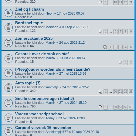
Reacties:
310
1
…
18
19
20
21
Ziel cq lichaam
Laatste bericht door
Neon
«
17 nov 2025 00:07
Reacties:
2
Bordspel topic
Laatste bericht door
Mortlach
«
09 sep 2025 17:05
Reacties:
122
1
…
6
7
8
9
Zomervakantie 2025
Laatste bericht door
Marnix
«
24 aug 2025 21:24
Reacties:
64
1
2
3
4
5
Gesprek over de stok en staf
Laatste bericht door
Marnix
«
13 jun 2025 08:14
Reacties:
15
1
2
(Pleeg)ouder worden als alleenstaande?
Laatste bericht door
Marnix
«
27 mei 2025 13:56
Reacties:
8
Auto topic (3)
Laatste bericht door
lammetje
«
24 feb 2025 09:52
Reacties:
340
1
…
20
21
22
23
Snelle computervragen (deel 3)
Laatste bericht door
Marnix
«
27 nov 2024 15:10
Reacties:
790
1
…
50
51
52
53
Vragen voor script school
Laatste bericht door
Tonny
«
23 okt 2024 13:09
Reacties:
5
Carpool verzoek 16 november
Laatste bericht door
Anoniempje777
«
19 sep 2024 00:40
Reacties:
6