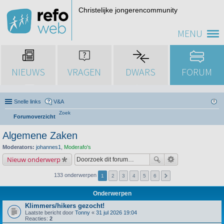
Christelijke jongerencommunity
MENU
NIEUWS
VRAGEN
DWARS
FORUM
Snelle links
V&A
Zoek
Forumoverzicht
Algemene Zaken
Moderators:
johannes1
,
Moderafo's
Nieuw onderwerp
133 onderwerpen
1
2
3
4
5
6
Onderwerpen
Klimmers/hikers gezocht!
Laatste bericht door
Tonny
«
31 jul 2026 19:04
Reacties:
2