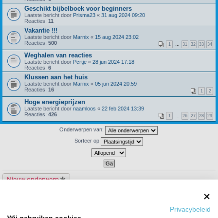
Geschikt bijbelboek voor beginners
Laatste bericht door
Prisma23
«
31 aug 2024 09:20
Reacties:
11
Vakantie !!!
Laatste bericht door
Marnix
«
15 aug 2024 23:02
Reacties:
500
1
…
31
32
33
34
Weghalen van reacties
Laatste bericht door
Pcrtje
«
28 jun 2024 17:18
Reacties:
6
Klussen aan het huis
Laatste bericht door
Marnix
«
05 jun 2024 20:59
Reacties:
16
1
2
Hoge energieprijzen
Laatste bericht door
naamloos
«
22 feb 2024 13:39
Reacties:
426
1
…
26
27
28
29
Onderwerpen van:
Sorteer op
Nieuw onderwerp
133 onderwerpen
1
2
3
4
5
6
Privacybeleid
Ga naar