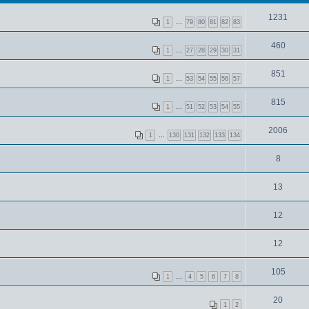
1231
1
…
79
80
81
82
83
460
1
…
27
28
29
30
31
851
1
…
53
54
55
56
57
815
1
…
51
52
53
54
55
2006
1
…
130
131
132
133
134
8
13
12
12
105
1
…
4
5
6
7
8
20
1
2