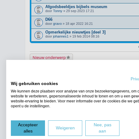
Afgodsbeeldjes bijbels museum
door
Tonny
» 29 sep 2023 17:21
D66
door
gravo
» 18 apr 2022 16:21
Opmerkelijke nieuwtjes [deel 3]
door
johannes1
» 19 feb 2014 08:16
Nieuw onderwerp
Terug naar het forumoverzicht
Priv
WIE IS ER ONLINE
Wij gebruiken cookies
Gebruikers op dit forum: Geen geregistreerde gebruikers en 9 gasten
We kunnen deze plaatsen voor analyse van onze bezoekersgegevens, om 
FORUMPERMISSIES
website te verbeteren, gepersonaliseerde inhoud te tonen en om u een gew
Je
kunt niet
nieuwe berichten plaatsen in dit forum
website-ervaring te bieden. Voor meer informatie over de cookies die we ge
Je
kunt niet
reageren op onderwerpen in dit forum
opent u de instellingen.
Je
kunt niet
je eigen berichten wijzigen in dit forum
Je
kunt niet
je eigen berichten verwijderen in dit forum
Accepteer
Nee, pas
Forumoverzicht
Weigeren
alles
aan