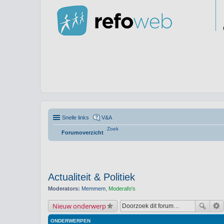
Snelle links
V&A
Zoek
Forumoverzicht
Actualiteit & Politiek
Moderators:
Memmem
,
Moderafo's
Nieuw onderwerp
ONDERWERPEN