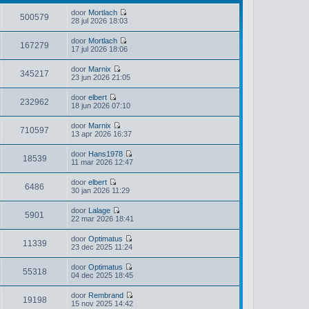
door
Mortlach
500579
B
28 jul 2026 18:03
e
k
door
Mortlach
i
167279
B
17 jul 2026 18:06
j
e
k
k
door
Marnix
l
i
345217
B
23 jun 2026 21:05
a
j
e
a
k
k
t
door
elbert
l
i
232962
s
B
18 jun 2026 07:10
a
j
t
e
a
k
e
k
t
door
Marnix
l
b
i
710597
s
B
13 apr 2026 16:37
a
e
j
t
e
a
r
k
e
k
t
i
door
Hans1978
l
b
i
18539
s
c
B
11 mar 2026 12:47
a
e
j
t
h
e
a
r
k
e
t
k
t
i
door
elbert
l
b
i
6486
s
c
B
30 jan 2026 11:29
a
e
j
t
h
e
a
r
k
e
t
k
t
i
door
Lalage
l
b
i
5901
s
c
B
22 mar 2026 18:41
a
e
j
t
h
e
a
r
k
e
t
k
t
i
door
Optimatus
l
b
i
11339
s
c
B
23 dec 2025 11:24
a
e
j
t
h
e
a
r
k
e
t
k
t
i
door
Optimatus
l
b
i
55318
s
c
B
04 dec 2025 18:45
a
e
j
t
h
e
a
r
k
e
t
k
t
i
door
Rembrand
l
b
i
19198
s
c
B
15 nov 2025 14:42
a
e
j
t