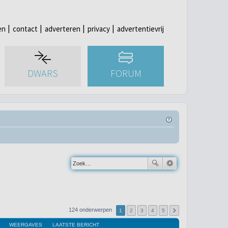
en
contact
adverteren
privacy
advertentievrij
DWARS
FORUM
124 onderwerpen
1
2
3
4
5
WEERGAVES
LAATSTE BERICHT