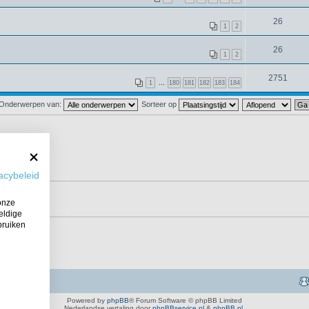
26
1
2
26
1
2
2751
1
…
180
181
182
183
184
Onderwerpen van:
Sorteer op
acybeleid
onze
eldige
bruiken
Powered by
phpBB
® Forum Software © phpBB Limited
Nederlandse vertaling door
phpBBservice.nl
&
phpBB.nl
.