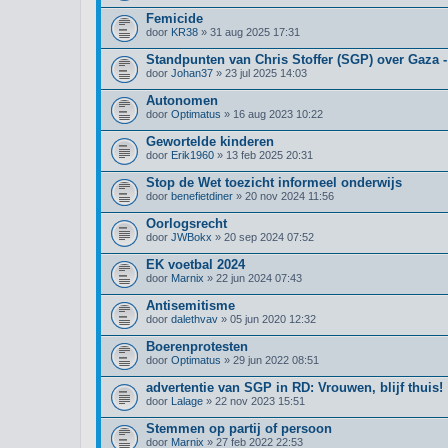
Femicide
door
KR38
» 31 aug 2025 17:31
Standpunten van Chris Stoffer (SGP) over Gaza 
door
Johan37
» 23 jul 2025 14:03
Autonomen
door
Optimatus
» 16 aug 2023 10:22
Gewortelde kinderen
door
Erik1960
» 13 feb 2025 20:31
Stop de Wet toezicht informeel onderwijs
door
benefietdiner
» 20 nov 2024 11:56
Oorlogsrecht
door
JWBokx
» 20 sep 2024 07:52
EK voetbal 2024
door
Marnix
» 22 jun 2024 07:43
Antisemitisme
door
dalethvav
» 05 jun 2020 12:32
Boerenprotesten
door
Optimatus
» 29 jun 2022 08:51
advertentie van SGP in RD: Vrouwen, blijf thuis!
door
Lalage
» 22 nov 2023 15:51
Stemmen op partij of persoon
door
Marnix
» 27 feb 2022 22:53