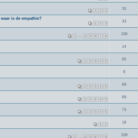
33
1
2
3
- waar is de empathie?
33
1
2
3
108
1
…
4
5
6
7
8
14
65
1
2
3
4
5
6
69
1
2
3
4
5
69
1
2
3
4
5
73
1
2
3
4
5
18
1
2
109
1
…
4
5
6
7
8