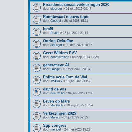
Presidents/senaat verkiezingen 2020
door
elburger
» 01 okt 2019 06:47
Ruimtevaart nieuws topic
door
Goegol
» 26 jul 2005 15:11
Israël
door
Psalm
» 23 jan 2024 21:14
Oorlog Oekraïne
door
elburger
» 02 dec 2021 10:17
Geert Wilders PVV
door
benefietdiner
» 04 sep 2014 14:29
generatieve AI
door
Lalage
» 07 mar 2026 20:04
Politie actie Tom de Wal
door
JWBokx
» 10 jan 2026 13:53
david de vos
door
ben db bd
» 04 jan 2026 17:09
Leven op Mars
door
Mortlach
» 10 sep 2025 18:54
Verkiezingen 2025
door
Marnix
» 03 jul 2025 09:15
Sgp congres
door
meribel
» 24 mei 2025 15:27