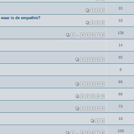
33
1
2
3
- waar is de empathie?
33
1
2
3
108
1
…
4
5
6
7
8
14
65
1
2
3
4
5
6
69
1
2
3
4
5
69
1
2
3
4
5
73
1
2
3
4
5
18
1
2
109
1
…
4
5
6
7
8