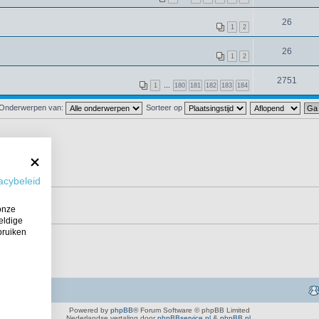
26
1
2
26
1
2
2751
1
…
180
181
182
183
184
Onderwerpen van:
Sorteer op
acybeleid
onze
eldige
bruiken
Powered by
phpBB
® Forum Software © phpBB Limited
Nederlandse vertaling door
phpBBservice.nl
&
phpBB.nl
.