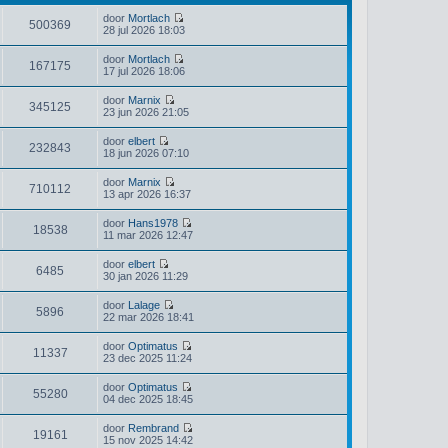
door
Mortlach
500369
B
28 jul 2026 18:03
e
k
door
Mortlach
i
167175
B
17 jul 2026 18:06
j
e
k
k
door
Marnix
l
i
345125
B
23 jun 2026 21:05
a
j
e
a
k
k
t
door
elbert
l
i
232843
s
B
18 jun 2026 07:10
a
j
t
e
a
k
e
k
t
door
Marnix
l
b
i
710112
s
B
13 apr 2026 16:37
a
e
j
t
e
a
r
k
e
k
t
i
door
Hans1978
l
b
i
18538
s
c
B
11 mar 2026 12:47
a
e
j
t
h
e
a
r
k
e
t
k
t
i
door
elbert
l
b
i
6485
s
c
B
30 jan 2026 11:29
a
e
j
t
h
e
a
r
k
e
t
k
t
i
door
Lalage
l
b
i
5896
s
c
B
22 mar 2026 18:41
a
e
j
t
h
e
a
r
k
e
t
k
t
i
door
Optimatus
l
b
i
11337
s
c
B
23 dec 2025 11:24
a
e
j
t
h
e
a
r
k
e
t
k
t
i
door
Optimatus
l
b
i
55280
s
c
B
04 dec 2025 18:45
a
e
j
t
h
e
a
r
k
e
t
k
t
i
door
Rembrand
l
b
i
19161
s
c
B
15 nov 2025 14:42
a
e
j
t