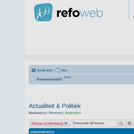
Snelle links
V&A
Zoek
Forumoverzicht
Actualiteit & Politiek
Moderators:
Memmem
,
Moderafo's
Nieuw onderwerp
ONDERWERPEN