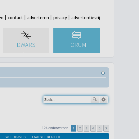
en
contact
adverteren
privacy
advertentievrij
DWARS
FORUM
124 onderwerpen
1
2
3
4
5
WEERGAVES
LAATSTE BERICHT