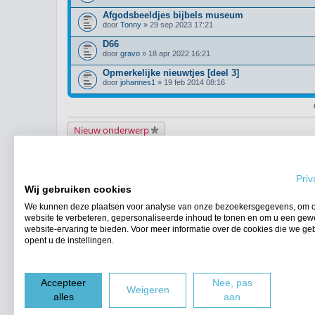
Afgodsbeeldjes bijbels museum
door
Tonny
» 29 sep 2023 17:21
D66
door
gravo
» 18 apr 2022 16:21
Opmerkelijke nieuwtjes [deel 3]
door
johannes1
» 19 feb 2014 08:16
Nieuw onderwerp
Terug naar het forumoverzicht
Priv
WIE IS ER ONLINE
Wij gebruiken cookies
Gebruikers op dit forum: Geen geregistreerde gebruikers en 13 gasten
We kunnen deze plaatsen voor analyse van onze bezoekersgegevens, om 
FORUMPERMISSIES
website te verbeteren, gepersonaliseerde inhoud te tonen en om u een gew
Je
kunt niet
nieuwe berichten plaatsen in dit forum
website-ervaring te bieden. Voor meer informatie over de cookies die we ge
Je
kunt niet
reageren op onderwerpen in dit forum
opent u de instellingen.
Je
kunt niet
je eigen berichten wijzigen in dit forum
Je
kunt niet
je eigen berichten verwijderen in dit forum
Accepteer
Nee, pas
Forumoverzicht
Weigeren
alles
aan