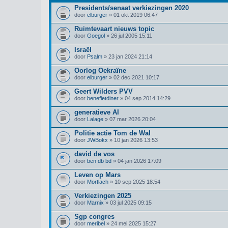
Presidents/senaat verkiezingen 2020
door
elburger
» 01 okt 2019 06:47
Ruimtevaart nieuws topic
door
Goegol
» 26 jul 2005 15:11
Israël
door
Psalm
» 23 jan 2024 21:14
Oorlog Oekraïne
door
elburger
» 02 dec 2021 10:17
Geert Wilders PVV
door
benefietdiner
» 04 sep 2014 14:29
generatieve AI
door
Lalage
» 07 mar 2026 20:04
Politie actie Tom de Wal
door
JWBokx
» 10 jan 2026 13:53
david de vos
door
ben db bd
» 04 jan 2026 17:09
Leven op Mars
door
Mortlach
» 10 sep 2025 18:54
Verkiezingen 2025
door
Marnix
» 03 jul 2025 09:15
Sgp congres
door
meribel
» 24 mei 2025 15:27