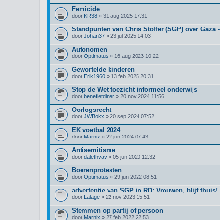
Femicide
door
KR38
» 31 aug 2025 17:31
Standpunten van Chris Stoffer (SGP) over Gaza 
door
Johan37
» 23 jul 2025 14:03
Autonomen
door
Optimatus
» 16 aug 2023 10:22
Gewortelde kinderen
door
Erik1960
» 13 feb 2025 20:31
Stop de Wet toezicht informeel onderwijs
door
benefietdiner
» 20 nov 2024 11:56
Oorlogsrecht
door
JWBokx
» 20 sep 2024 07:52
EK voetbal 2024
door
Marnix
» 22 jun 2024 07:43
Antisemitisme
door
dalethvav
» 05 jun 2020 12:32
Boerenprotesten
door
Optimatus
» 29 jun 2022 08:51
advertentie van SGP in RD: Vrouwen, blijf thuis!
door
Lalage
» 22 nov 2023 15:51
Stemmen op partij of persoon
door
Marnix
» 27 feb 2022 22:53