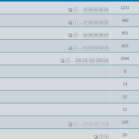
1231
1
…
79
80
81
82
83
460
1
…
27
28
29
30
31
851
1
…
53
54
55
56
57
815
1
…
51
52
53
54
55
2006
1
…
130
131
132
133
134
8
13
12
12
105
1
…
4
5
6
7
8
20
1
2