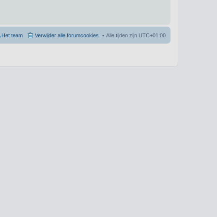
Het team
Verwijder alle forumcookies
Alle tijden zijn
UTC+01:00