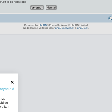
uikt bij de registratie.
Powered by
phpBB
® Forum Software © phpBB Limited
Nederlandse vertaling door
phpBBservice.nl
&
phpBB.nl
.
acybeleid
onze
eldige
bruiken