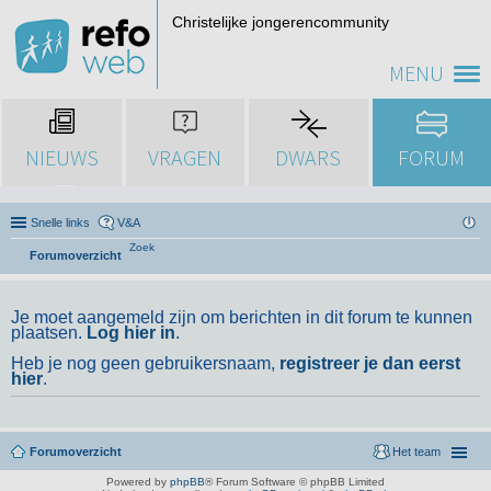
Christelijke jongerencommunity
MENU
NIEUWS
VRAGEN
DWARS
FORUM
Snelle links
V&A
Zoek
Forumoverzicht
Je moet aangemeld zijn om berichten in dit forum te kunnen
plaatsen.
Log hier in
.
Heb je nog geen gebruikersnaam,
registreer je dan eerst
hier
.
Forumoverzicht
Het team
Powered by
phpBB
® Forum Software © phpBB Limited