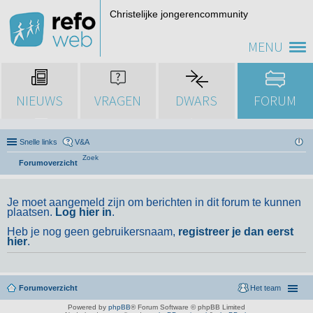
Christelijke jongerencommunity
MENU
NIEUWS
VRAGEN
DWARS
FORUM
Snelle links
V&A
Zoek
Forumoverzicht
Je moet aangemeld zijn om berichten in dit forum te kunnen
plaatsen.
Log hier in
.
Heb je nog geen gebruikersnaam,
registreer je dan eerst
hier
.
Forumoverzicht
Het team
Powered by
phpBB
® Forum Software © phpBB Limited