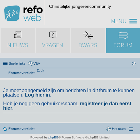
Christelijke jongerencommunity
MENU
NIEUWS
VRAGEN
DWARS
FORUM
Snelle links
V&A
Zoek
Forumoverzicht
Je moet aangemeld zijn om berichten in dit forum te kunnen
plaatsen.
Log hier in
.
Heb je nog geen gebruikersnaam,
registreer je dan eerst
hier
.
Forumoverzicht
Het team
Powered by
phpBB
® Forum Software © phpBB Limited