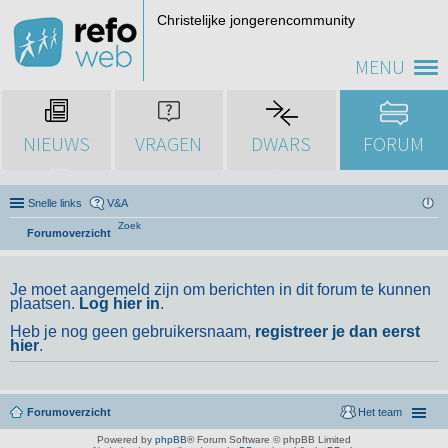
Christelijke jongerencommunity
MENU
NIEUWS
VRAGEN
DWARS
FORUM
Snelle links
V&A
Zoek
Forumoverzicht
Je moet aangemeld zijn om berichten in dit forum te kunnen
plaatsen.
Log hier in
.
Heb je nog geen gebruikersnaam,
registreer je dan eerst
hier
.
Forumoverzicht
Het team
Powered by
phpBB
® Forum Software © phpBB Limited