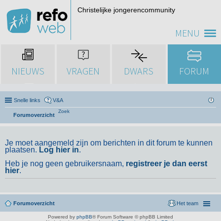
Christelijke jongerencommunity
MENU
NIEUWS
VRAGEN
DWARS
FORUM
Snelle links
V&A
Zoek
Forumoverzicht
Je moet aangemeld zijn om berichten in dit forum te kunnen
plaatsen.
Log hier in
.
Heb je nog geen gebruikersnaam,
registreer je dan eerst
hier
.
Forumoverzicht
Het team
Powered by
phpBB
® Forum Software © phpBB Limited