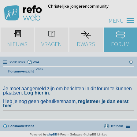
Christelijke jongerencommunity
MENU
NIEUWS
VRAGEN
DWARS
FORUM
Snelle links
V&A
Zoek
Forumoverzicht
Je moet aangemeld zijn om berichten in dit forum te kunnen
plaatsen.
Log hier in
.
Heb je nog geen gebruikersnaam,
registreer je dan eerst
hier
.
Forumoverzicht
Het team
Powered by
phpBB
® Forum Software © phpBB Limited