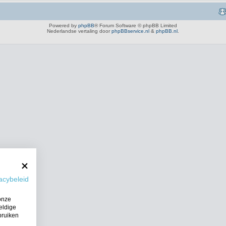
Powered by
phpBB
® Forum Software © phpBB Limited
Nederlandse vertaling door
phpBBservice.nl
&
phpBB.nl
.
acybeleid
onze
eldige
bruiken