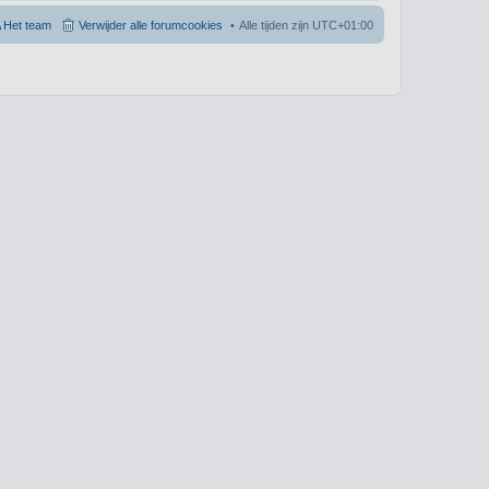
Het team
Verwijder alle forumcookies
Alle tijden zijn
UTC+01:00