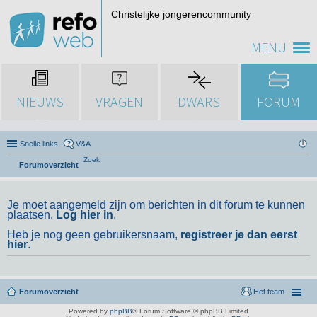
Christelijke jongerencommunity
MENU
NIEUWS
VRAGEN
DWARS
FORUM
Snelle links
V&A
Zoek
Forumoverzicht
Je moet aangemeld zijn om berichten in dit forum te kunnen
plaatsen.
Log hier in
.
Heb je nog geen gebruikersnaam,
registreer je dan eerst
hier
.
Forumoverzicht
Het team
Powered by
phpBB
® Forum Software © phpBB Limited