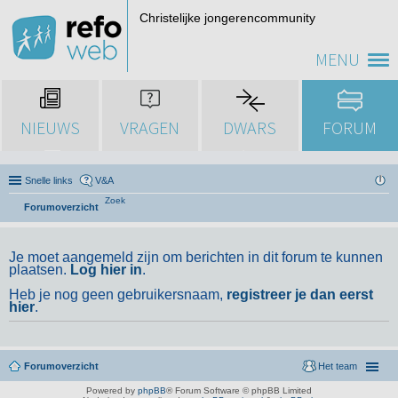
Christelijke jongerencommunity
MENU
NIEUWS
VRAGEN
DWARS
FORUM
Snelle links
V&A
Zoek
Forumoverzicht
Je moet aangemeld zijn om berichten in dit forum te kunnen
plaatsen.
Log hier in
.
Heb je nog geen gebruikersnaam,
registreer je dan eerst
hier
.
Forumoverzicht
Het team
Powered by
phpBB
® Forum Software © phpBB Limited