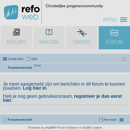
Christelijke jongerencommunity
MENU
NIEUWS
VRAGEN
DWARS
FORUM
Snelle links
V&A
Zoek
Forumoverzicht
Je moet aangemeld zijn om berichten in dit forum te kunnen
plaatsen.
Log hier in
.
Heb je nog geen gebruikersnaam,
registreer je dan eerst
hier
.
Forumoverzicht
Het team
Powered by
phpBB
® Forum Software © phpBB Limited