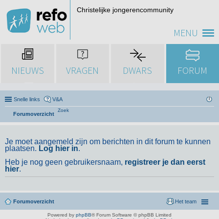
Christelijke jongerencommunity
MENU
NIEUWS
VRAGEN
DWARS
FORUM
Snelle links
V&A
Zoek
Forumoverzicht
Je moet aangemeld zijn om berichten in dit forum te kunnen
plaatsen.
Log hier in
.
Heb je nog geen gebruikersnaam,
registreer je dan eerst
hier
.
Forumoverzicht
Het team
Powered by
phpBB
® Forum Software © phpBB Limited