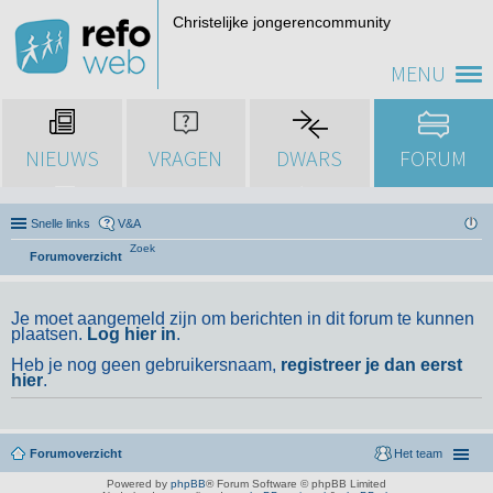
Christelijke jongerencommunity
MENU
NIEUWS
VRAGEN
DWARS
FORUM
Snelle links
V&A
Zoek
Forumoverzicht
Je moet aangemeld zijn om berichten in dit forum te kunnen
plaatsen.
Log hier in
.
Heb je nog geen gebruikersnaam,
registreer je dan eerst
hier
.
Forumoverzicht
Het team
Powered by
phpBB
® Forum Software © phpBB Limited