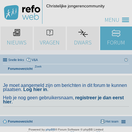
Christelijke jongerencommunity
MENU
NIEUWS
VRAGEN
DWARS
FORUM
Snelle links
V&A
Zoek
Forumoverzicht
Je moet aangemeld zijn om berichten in dit forum te kunnen
plaatsen.
Log hier in
.
Heb je nog geen gebruikersnaam,
registreer je dan eerst
hier
.
Forumoverzicht
Het team
Powered by
phpBB
® Forum Software © phpBB Limited