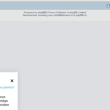
Powered by
phpBB
® Forum Software © phpBB Limited
Nederlandse vertaling door
phpBBservice.nl
&
phpBB.nl
.
acybeleid
onze
eldige
bruiken