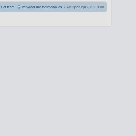
Het team
Verwijder alle forumcookies
Alle tijden zijn
UTC+01:00