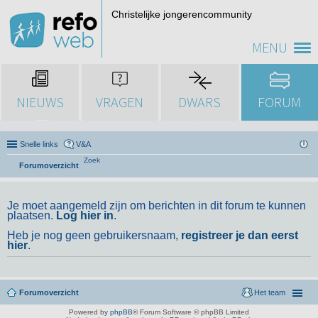
Christelijke jongerencommunity
MENU
NIEUWS
VRAGEN
DWARS
FORUM
Snelle links
V&A
Zoek
Forumoverzicht
Je moet aangemeld zijn om berichten in dit forum te kunnen
plaatsen.
Log hier in
.
Heb je nog geen gebruikersnaam,
registreer je dan eerst
hier
.
Forumoverzicht
Het team
Powered by
phpBB
® Forum Software © phpBB Limited