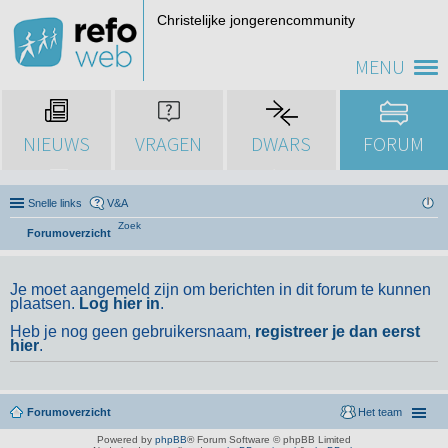
Christelijke jongerencommunity
MENU
NIEUWS
VRAGEN
DWARS
FORUM
Snelle links
V&A
Zoek
Forumoverzicht
Je moet aangemeld zijn om berichten in dit forum te kunnen
plaatsen.
Log hier in
.
Heb je nog geen gebruikersnaam,
registreer je dan eerst
hier
.
Forumoverzicht
Het team
Powered by
phpBB
® Forum Software © phpBB Limited