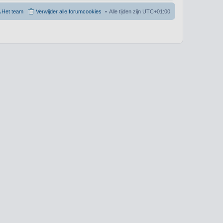
Het team
Verwijder alle forumcookies
Alle tijden zijn
UTC+01:00