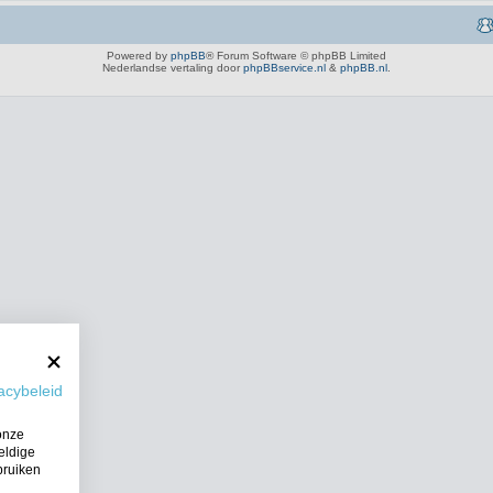
Powered by
phpBB
® Forum Software © phpBB Limited
Nederlandse vertaling door
phpBBservice.nl
&
phpBB.nl
.
acybeleid
onze
eldige
bruiken