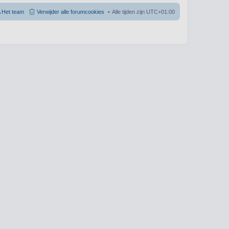
Het team
Verwijder alle forumcookies
Alle tijden zijn
UTC+01:00