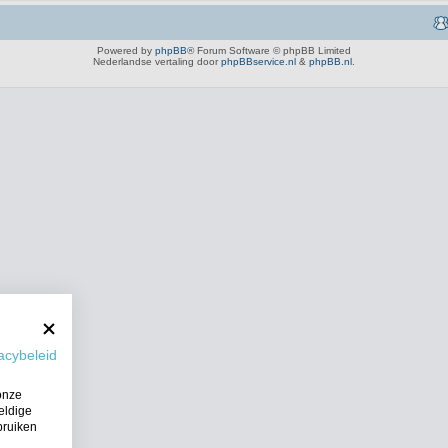
Powered by
phpBB
® Forum Software © phpBB Limited
Nederlandse vertaling door
phpBBservice.nl
&
phpBB.nl
.
acybeleid
onze
eldige
bruiken