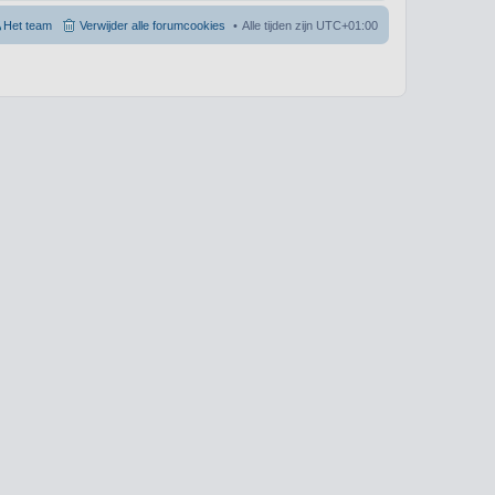
Het team
Verwijder alle forumcookies
Alle tijden zijn
UTC+01:00