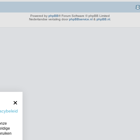
Powered by
phpBB
® Forum Software © phpBB Limited
Nederlandse vertaling door
phpBBservice.nl
&
phpBB.nl
.
acybeleid
onze
eldige
bruiken