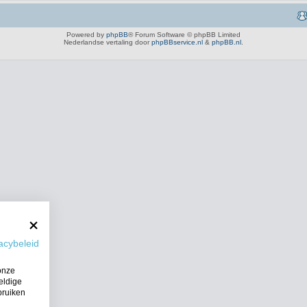
Powered by
phpBB
® Forum Software © phpBB Limited
Nederlandse vertaling door
phpBBservice.nl
&
phpBB.nl
.
acybeleid
onze
eldige
bruiken