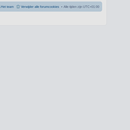
Het team
Verwijder alle forumcookies
Alle tijden zijn
UTC+01:00