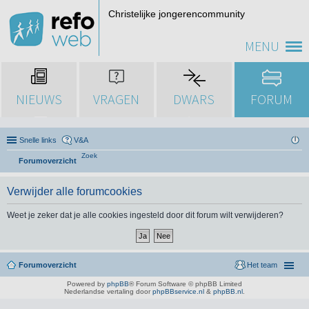
Christelijke jongerencommunity
MENU
NIEUWS
VRAGEN
DWARS
FORUM
Snelle links
V&A
Zoek
Forumoverzicht
Verwijder alle forumcookies
Weet je zeker dat je alle cookies ingesteld door dit forum wilt verwijderen?
Forumoverzicht
Het team
Powered by
phpBB
® Forum Software © phpBB Limited
Nederlandse vertaling door
phpBBservice.nl
&
phpBB.nl
.