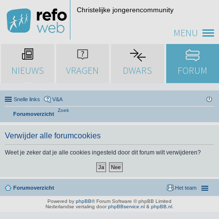
Christelijke jongerencommunity
MENU
NIEUWS
VRAGEN
DWARS
FORUM
Snelle links
V&A
Zoek
Forumoverzicht
Verwijder alle forumcookies
Weet je zeker dat je alle cookies ingesteld door dit forum wilt verwijderen?
Forumoverzicht
Het team
Powered by
phpBB
® Forum Software © phpBB Limited
Nederlandse vertaling door
phpBBservice.nl
&
phpBB.nl
.