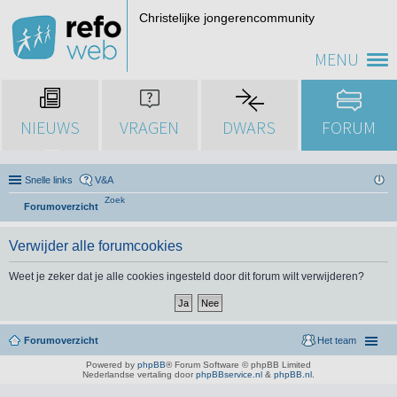
Christelijke jongerencommunity
MENU
NIEUWS
VRAGEN
DWARS
FORUM
Snelle links
V&A
Zoek
Forumoverzicht
Verwijder alle forumcookies
Weet je zeker dat je alle cookies ingesteld door dit forum wilt verwijderen?
Forumoverzicht
Het team
Powered by
phpBB
® Forum Software © phpBB Limited
Nederlandse vertaling door
phpBBservice.nl
&
phpBB.nl
.