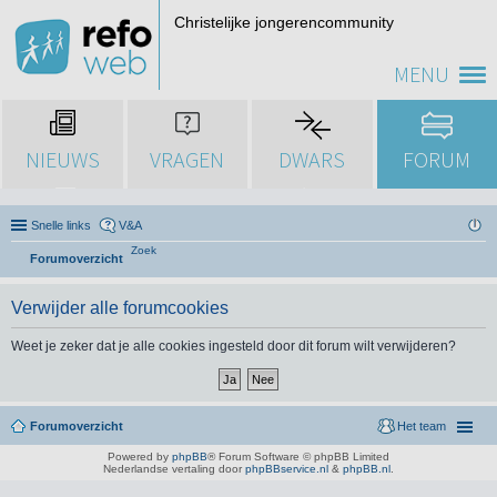
Christelijke jongerencommunity
MENU
NIEUWS
VRAGEN
DWARS
FORUM
Snelle links
V&A
Zoek
Forumoverzicht
Verwijder alle forumcookies
Weet je zeker dat je alle cookies ingesteld door dit forum wilt verwijderen?
Forumoverzicht
Het team
Powered by
phpBB
® Forum Software © phpBB Limited
Nederlandse vertaling door
phpBBservice.nl
&
phpBB.nl
.