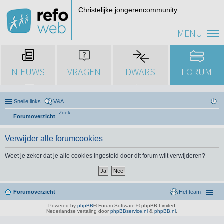
Christelijke jongerencommunity
MENU
NIEUWS
VRAGEN
DWARS
FORUM
Snelle links
V&A
Zoek
Forumoverzicht
Verwijder alle forumcookies
Weet je zeker dat je alle cookies ingesteld door dit forum wilt verwijderen?
Forumoverzicht
Het team
Powered by
phpBB
® Forum Software © phpBB Limited
Nederlandse vertaling door
phpBBservice.nl
&
phpBB.nl
.